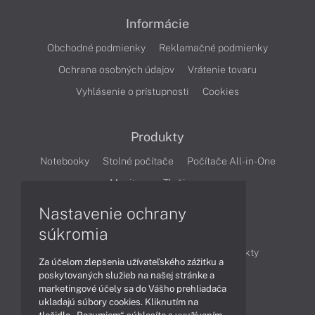
Informácie
Obchodné podmienky
Reklamačné podmienky
Ochrana osobných údajov
Vrátenie tovaru
Vyhlásenie o prístupnosti
Cookies
Produkty
Notebooky
Stolné počítače
Počítače All-in-One
Monitory
Tlačiarne
Nastavenie ochrany
Články
súkromia
Obchodné informácie
Novinky
Produkty
Za účelom zlepšenia užívateľského zážitku a
Technológie
Videá
poskytovaných služieb na našej stránke a
marketingové účely sa do Vášho prehliadača
ukladajú súbory cookies. Kliknutím na