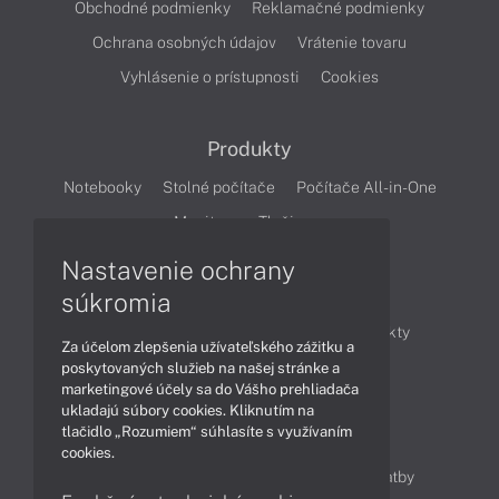
Obchodné podmienky
Reklamačné podmienky
Ochrana osobných údajov
Vrátenie tovaru
Vyhlásenie o prístupnosti
Cookies
Produkty
Notebooky
Stolné počítače
Počítače All-in-One
Monitory
Tlačiarne
Nastavenie ochrany
Články
súkromia
Obchodné informácie
Novinky
Produkty
Za účelom zlepšenia užívateľského zážitku a
Technológie
Videá
poskytovaných služieb na našej stránke a
marketingové účely sa do Vášho prehliadača
ukladajú súbory cookies. Kliknutím na
tlačidlo „Rozumiem“ súhlasíte s využívaním
Obsah
cookies.
Ako nakupovať
Možnosti doručenia a platby