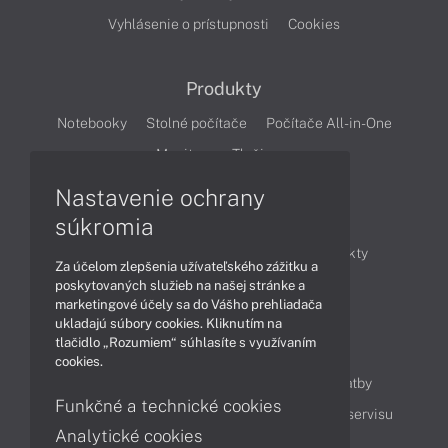
Vyhlásenie o prístupnosti
Cookies
Produkty
Notebooky
Stolné počítače
Počítače All-in-One
Monitory
Tlačiarne
Nastavenie ochrany
Články
súkromia
Obchodné informácie
Novinky
Produkty
Za účelom zlepšenia užívateľského zážitku a
Technológie
Videá
poskytovaných služieb na našej stránke a
marketingové účely sa do Vášho prehliadača
ukladajú súbory cookies. Kliknutím na
tlačidlo „Rozumiem“ súhlasíte s využívaním
Obsah
cookies.
Ako nakupovať
Možnosti doručenia a platby
Funkčné a technické cookies
Podpora a servis
Servisné služby
Cenník servisu
Analytické cookies