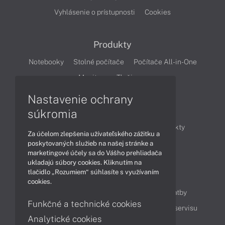
Vyhlásenie o prístupnosti
Cookies
Produkty
Notebooky
Stolné počítače
Počítače All-in-One
Monitory
Tlačiarne
Nastavenie ochrany
Články
súkromia
Obchodné informácie
Novinky
Produkty
Za účelom zlepšenia užívateľského zážitku a
Technológie
Videá
poskytovaných služieb na našej stránke a
marketingové účely sa do Vášho prehliadača
ukladajú súbory cookies. Kliknutím na
tlačidlo „Rozumiem“ súhlasíte s využívaním
Obsah
cookies.
Ako nakupovať
Možnosti doručenia a platby
Funkčné a technické cookies
Podpora a servis
Servisné služby
Cenník servisu
Analytické cookies