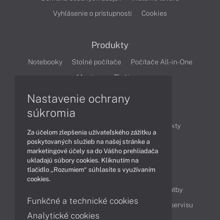
Vyhlásenie o prístupnosti
Cookies
Produkty
Notebooky
Stolné počítače
Počítače All-in-One
Monitory
Tlačiarne
Nastavenie ochrany
Články
súkromia
Obchodné informácie
Novinky
Produkty
Za účelom zlepšenia užívateľského zážitku a
Technológie
Videá
poskytovaných služieb na našej stránke a
marketingové účely sa do Vášho prehliadača
ukladajú súbory cookies. Kliknutím na
tlačidlo „Rozumiem“ súhlasíte s využívaním
Obsah
cookies.
Ako nakupovať
Možnosti doručenia a platby
Funkčné a technické cookies
Podpora a servis
Servisné služby
Cenník servisu
Analytické cookies