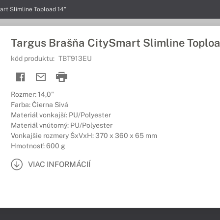
rt Slimline Topload 14"
Targus Brašňa CitySmart Slimline Toploa
kód produktu:
TBT913EU
Rozmer: 14,0"
Farba: Čierna Sivá
Materiál vonkajší: PU/Polyester
Materiál vnútorný: PU/Polyester
Vonkajšie rozmery ŠxVxH: 370 x 360 x 65 mm
Hmotnosť: 600 g
VIAC INFORMÁCIÍ