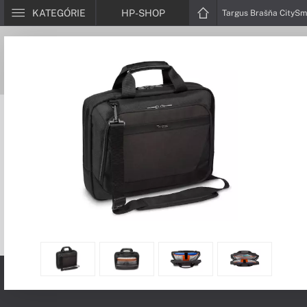
KATEGÓRIE
HP-SHOP
Targus Brašňa CitySma