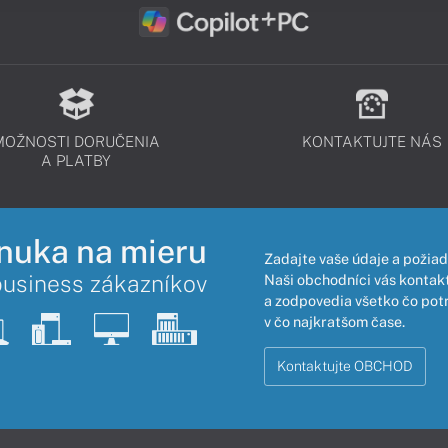
MOŽNOSTI DORUČENIA
KONTAKTUJTE NÁS
A PLATBY
nuka na mieru
Zadajte vaše údaje a požiad
business zákazníkov
Naši obchodníci vás kontakt
a zodpovedia všetko čo pot
v čo najkratšom čase.
Kontaktujte OBCHOD