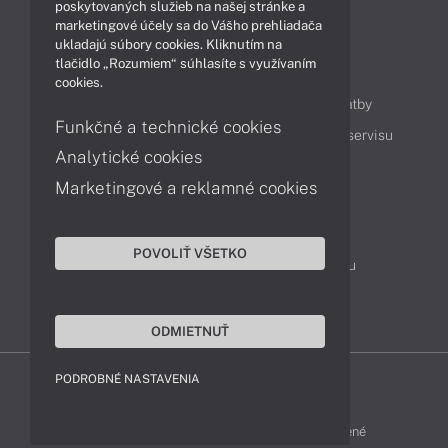
Technológie
Videá
poskytovaných služieb na našej stránke a
marketingové účely sa do Vášho prehliadača
ukladajú súbory cookies. Kliknutím na
tlačidlo „Rozumiem“ súhlasíte s využívaním
Obsah
cookies.
Ako nakupovať
Možnosti doručenia a platby
Funkčné a technické cookies
Podpora a servis
Servisné služby
Cenník servisu
Analytické cookies
Marketingové a reklamné cookies
Kontakty
043 4224 771
Obchodné oddelenie
POVOLIŤ VŠETKO
Servisné oddelenie
Reklamácia tovaru
TeamViewer (vzdialená podpora)
ODMIETNUŤ
PODROBNÉ NASTAVENIA
HP-SHOP © 2012 - 2026 Všetky práva vyhradené