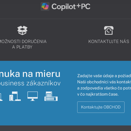
MOŽNOSTI DORUČENIA
KONTAKTUJTE NÁS
A PLATBY
nuka na mieru
Zadajte vaše údaje a požiad
business zákazníkov
Naši obchodníci vás kontakt
a zodpovedia všetko čo pot
v čo najkratšom čase.
Kontaktujte OBCHOD