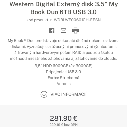
Western Digital Externý disk 3.5" My
Book Duo 6TB USB 3.0
kód produktu:
WDBLWE0060JCH-EESN
My Book ® Duo predstavuje dokonalé úložné riešenie s dvoma
diskami. Vyznačuje sa úžasnými prenosovými rýchlosťami,
šifrovaným hardvérovým poľom RAID a pestrou škálou
možností miestneho zálohovania aj zálohovanie do cloudu.
3,5" HDD 6000GB (2x 3000GB)
Pripojenie: USB 3.0
Farba: Strieborná
Acronis
VIAC INFORMÁCIÍ
281,90 €
229,19 € bez DPH