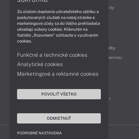
Obchodné informácie
Novinky
Produkty
Za účelom zlepšenia užívateľského zážitku a
Technológie
Videá
poskytovaných služieb na našej stránke a
marketingové účely sa do Vášho prehliadača
ukladajú súbory cookies. Kliknutím na
tlačidlo „Rozumiem“ súhlasíte s využívaním
Obsah
cookies.
Ako nakupovať
Možnosti doručenia a platby
Funkčné a technické cookies
Podpora a servis
Servisné služby
Cenník servisu
Analytické cookies
Marketingové a reklamné cookies
Kontakty
043 4224 771
Obchodné oddelenie
POVOLIŤ VŠETKO
Servisné oddelenie
Reklamácia tovaru
TeamViewer (vzdialená podpora)
ODMIETNUŤ
PODROBNÉ NASTAVENIA