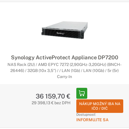
Synology ActiveProtect Appliance DP7200
NAS Rack (2U) / AMD EPYC 7272 (2,90GHz-3,20GHz) (BNCH-
26446) / 32GB (10x 3,5") / / LAN (1Gb) / LAN (10Gb) / 5r (5r)
Carry-In
36 159,70 €
29 398,13 € bez DPH
NÁKUP MOŽNÝ IBA NA
IČO / DIČ
Dostupnosť:
INFORMUJTE SA