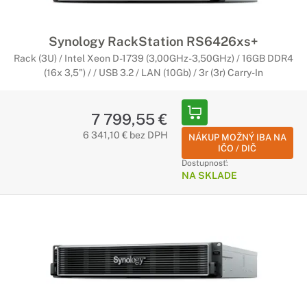
Synology RackStation RS6426xs+
Rack (3U) / Intel Xeon D-1739 (3,00GHz-3,50GHz) / 16GB DDR4
(16x 3,5") / / USB 3.2 / LAN (10Gb) / 3r (3r) Carry-In
7 799,55 €
6 341,10 € bez DPH
NÁKUP MOŽNÝ IBA NA
IČO / DIČ
Dostupnosť:
NA SKLADE