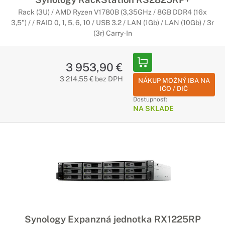
Rack (3U) / AMD Ryzen V1780B (3,35GHz / 8GB DDR4 (16x
3,5") / / RAID 0, 1, 5, 6, 10 / USB 3.2 / LAN (1Gb) / LAN (10Gb) / 3r
(3r) Carry-In
3 953,90 €
3 214,55 € bez DPH
NÁKUP MOŽNÝ IBA NA
IČO / DIČ
Dostupnosť:
NA SKLADE
Synology Expanzná jednotka RX1225RP