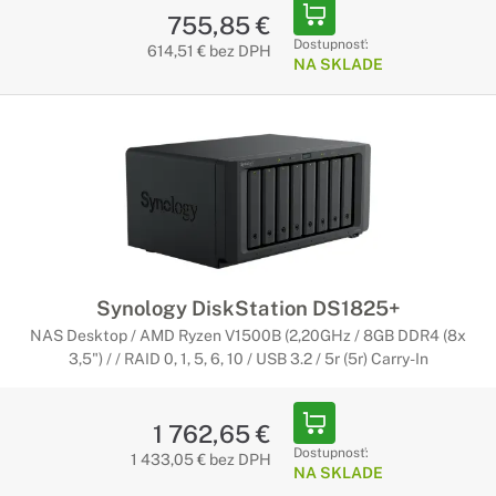
755,85 €
Dostupnosť:
614,51 € bez DPH
NA SKLADE
Synology DiskStation DS1825+
NAS Desktop / AMD Ryzen V1500B (2,20GHz / 8GB DDR4 (8x
3,5") / / RAID 0, 1, 5, 6, 10 / USB 3.2 / 5r (5r) Carry-In
1 762,65 €
Dostupnosť:
1 433,05 € bez DPH
NA SKLADE