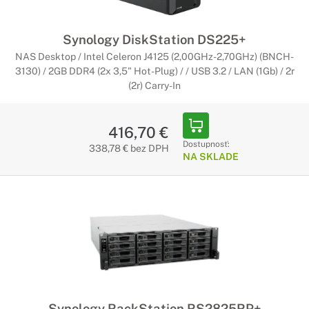
Synology DiskStation DS225+
NAS Desktop / Intel Celeron J4125 (2,00GHz-2,70GHz) (BNCH-
3130) / 2GB DDR4 (2x 3,5" Hot-Plug) / / USB 3.2 / LAN (1Gb) / 2r
(2r) Carry-In
416,70 €
Dostupnosť:
338,78 € bez DPH
NA SKLADE
Synology RackStation RS2825RP+