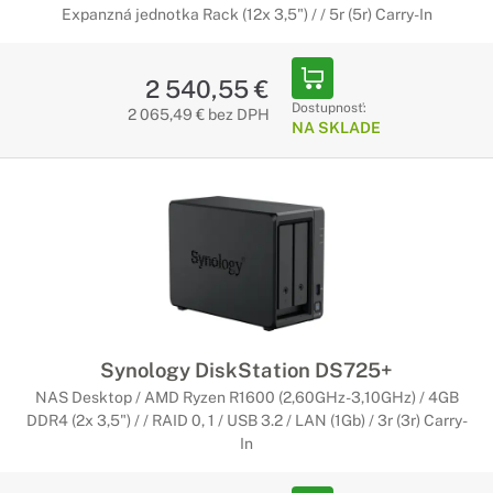
Expanzná jednotka Rack (12x 3,5") / / 5r (5r) Carry-In
2 540,55 €
Dostupnosť:
2 065,49 € bez DPH
NA SKLADE
Synology DiskStation DS725+
NAS Desktop / AMD Ryzen R1600 (2,60GHz-3,10GHz) / 4GB
DDR4 (2x 3,5") / / RAID 0, 1 / USB 3.2 / LAN (1Gb) / 3r (3r) Carry-
In