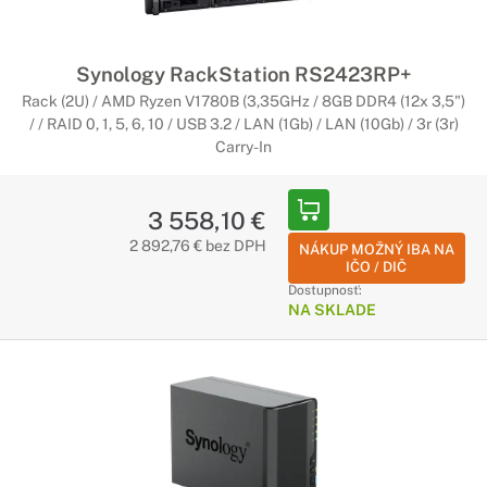
Synology RackStation RS2423RP+
Rack (2U) / AMD Ryzen V1780B (3,35GHz / 8GB DDR4 (12x 3,5")
/ / RAID 0, 1, 5, 6, 10 / USB 3.2 / LAN (1Gb) / LAN (10Gb) / 3r (3r)
Carry-In
3 558,10 €
2 892,76 € bez DPH
NÁKUP MOŽNÝ IBA NA
IČO / DIČ
Dostupnosť:
NA SKLADE