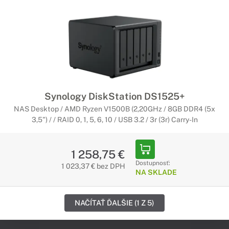
Synology DiskStation DS1525+
NAS Desktop / AMD Ryzen V1500B (2,20GHz / 8GB DDR4 (5x
3,5") / / RAID 0, 1, 5, 6, 10 / USB 3.2 / 3r (3r) Carry-In
1 258,75 €
Dostupnosť:
1 023,37 € bez DPH
NA SKLADE
NAČÍTAŤ ĎALŠIE (1 Z 5)