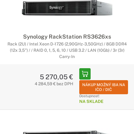
Synology RackStation RS3626xs
Rack (2U) / Intel Xeon D-1726 (2,90GHz-3,50GHz) / 8GB DDR4
(12x 3,5") / / RAID 0, 1, 5, 6, 10 / USB 3.2 / LAN (10Gb) / 3r (3r)
Carry-In
5 270,05 €
4 284,59 € bez DPH
NÁKUP MOŽNÝ IBA NA
IČO / DIČ
Dostupnosť:
NA SKLADE