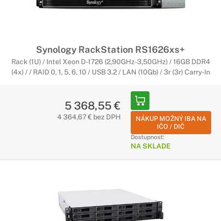
Synology RackStation RS1626xs+
Rack (1U) / Intel Xeon D-1726 (2,90GHz-3,50GHz) / 16GB DDR4
(4x) / / RAID 0, 1, 5, 6, 10 / USB 3.2 / LAN (10Gb) / 3r (3r) Carry-In
5 368,55 €
4 364,67 € bez DPH
NÁKUP MOŽNÝ IBA NA
IČO / DIČ
Dostupnosť:
NA SKLADE