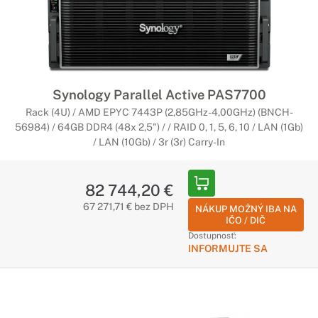
Synology Parallel Active PAS7700
Rack (4U) / AMD EPYC 7443P (2,85GHz-4,00GHz) (BNCH-
56984) / 64GB DDR4 (48x 2,5") / / RAID 0, 1, 5, 6, 10 / LAN (1Gb)
/ LAN (10Gb) / 3r (3r) Carry-In
82 744,20 €
67 271,71 € bez DPH
NÁKUP MOŽNÝ IBA NA
IČO / DIČ
Dostupnosť:
INFORMUJTE SA