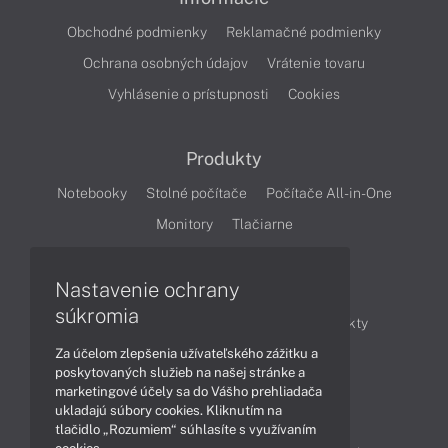
Obchodné podmienky
Reklamačné podmienky
Ochrana osobných údajov
Vrátenie tovaru
Vyhlásenie o prístupnosti
Cookies
Produkty
Notebooky
Stolné počítače
Počítače All-in-One
Monitory
Tlačiarne
Nastavenie ochrany
Články
súkromia
Obchodné informácie
Novinky
Produkty
Za účelom zlepšenia užívateľského zážitku a
Technológie
Videá
poskytovaných služieb na našej stránke a
marketingové účely sa do Vášho prehliadača
ukladajú súbory cookies. Kliknutím na
Obsah
tlačidlo „Rozumiem“ súhlasíte s využívaním