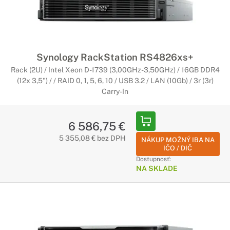
Synology RackStation RS4826xs+
Rack (2U) / Intel Xeon D-1739 (3,00GHz-3,50GHz) / 16GB DDR4
(12x 3,5") / / RAID 0, 1, 5, 6, 10 / USB 3.2 / LAN (10Gb) / 3r (3r)
Carry-In
6 586,75 €
5 355,08 € bez DPH
NÁKUP MOŽNÝ IBA NA
IČO / DIČ
Dostupnosť:
NA SKLADE