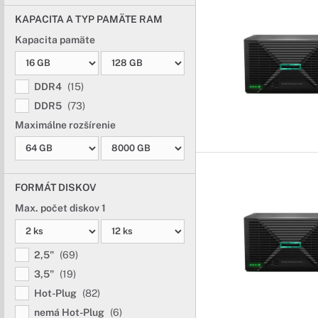
KAPACITA A TYP PAMÄTE RAM
Kapacita pamäte
DDR4
(15)
DDR5
(73)
Maximálne rozšírenie
FORMÁT DISKOV
Max. počet diskov 1
2,5"
(69)
3,5"
(19)
Hot-Plug
(82)
nemá Hot-Plug
(6)