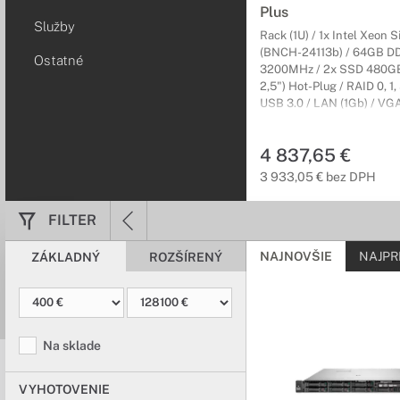
Servery v rackovom pr
Plus
výkonu, odolnosti a mo
Služby
Rack (1U) / 1x Intel Xeon S
(BNCH-24113b) / 64GB D
Ostatné
Rackové skrin
3200MHz / 2x SSD 480GB
2,5") Hot-Plug / RAID 0, 1, 5
Navrhnuté pre čo
USB 3.0 / LAN (1Gb) / VGA
operačného systému / iLO 5
Univerzálny dizajn rac
On-Site NBD
maximum.
4 837,65 €
3 933,05 € bez DPH
FILTER
NAJNOVŠIE
NAJPR
ZÁKLADNÝ
ROZŠÍRENÝ
Na sklade
VYHOTOVENIE