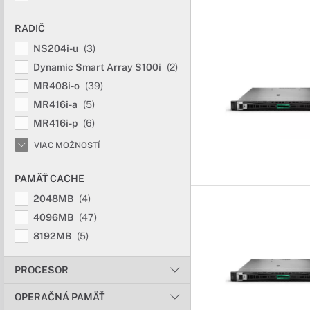
RADIČ
NS204i-u
(3)
Dynamic Smart Array S100i
(2)
MR408i-o
(39)
MR416i-a
(5)
MR416i-p
(6)
VIAC MOŽNOSTÍ
PAMÄŤ CACHE
2048MB
(4)
4096MB
(47)
8192MB
(5)
PROCESOR
OPERAČNÁ PAMÄŤ