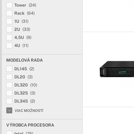
Tower
(24)
Rack
(64)
1U
(31)
2U
(33)
4,5U
(9)
4U
(11)
MODELOVÁ RADA
DL145
(2)
DL20
(3)
DL320
(10)
DL325
(3)
DL345
(2)
VIAC MOŽNOSTÍ
VÝROBCA PROCESORA
Intel
(75)