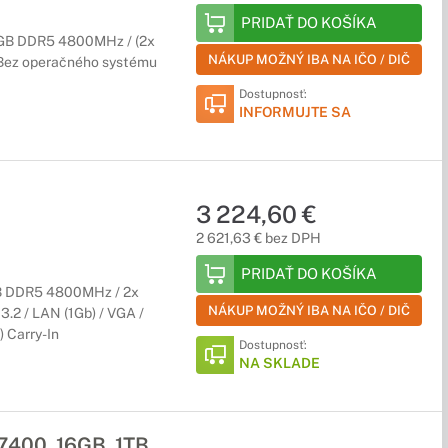
PRIDAŤ DO KOŠÍKA
GB DDR5 4800MHz / (2x
NÁKUP MOŽNÝ IBA NA IČO / DIČ
/ Bez operačného systému
Dostupnosť:
INFORMUJTE SA
3 224,60 €
2 621,63 € bez DPH
PRIDAŤ DO KOŠÍKA
GB DDR5 4800MHz / 2x
NÁKUP MOŽNÝ IBA NA IČO / DIČ
.2 / LAN (1Gb) / VGA /
) Carry-In
Dostupnosť:
NA SKLADE
7400, 16GB, 1TB