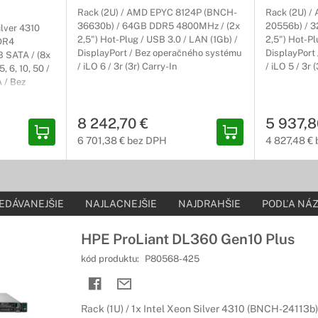
evedení sú skvelou kombináciou výpočtového aj úložného priestoru
Rack (2U) / AMD EPYC 8124P (BNCH-
Rack (2U) 
žnosť škálovateľnosti, čím plne vyhovejú vaším požiadavkám.
36630b) / 64GB DDR5 4800MHz / (2x
20556b) / 
ilver 4310
2,5") Hot-Plug / USB 3.0 / LAN (1Gb) /
2,5") Hot-Pl
DR4
e a príslušenstvo
DisplayPort / Bez operačného systému
DisplayPort
 SATA / (8x
/ iLO 6 / 3r (3r) Carry-In
/ iLO 5 / 3r 
, 6, 10, 50 /
 najširšie spektrum inštalácií
 / Bez
 / 3r (3r)
ku je kompatibilný so všetkými produktmi HPE a poskytuje flexibiln
8 242,70 €
5 937,8
6 701,38 € bez DPH
4 827,48 €
EDÁVANEJŠIE
NAJLACNEJŠIE
NAJDRAHŠIE
PODĽA NÁZ
HPE ProLiant DL360 Gen10 Plus
kód produktu:
P80568-425
Rack (1U) / 1x Intel Xeon Silver 4310 (BNCH-2411