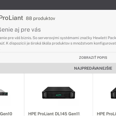
ProLiant
88 produktov
šenie aj pre vás
šenie pre váš biznis. So serverovými systémami značky Hewlett Pack
núť. K dispozícii je široká škála produktov s množstvom konfiguro
.
ZOBRAZIŤ POPIS
ProLiant TOWER
NAJPREDÁVANEJŠIE
dení tower
é a efektívne servery v prevedení tower, ktoré zjednodušia lokálnu
ProLiant RACK
dení Rack
 Gen10
HPE ProLiant DL145 Gen11
HPE ProL