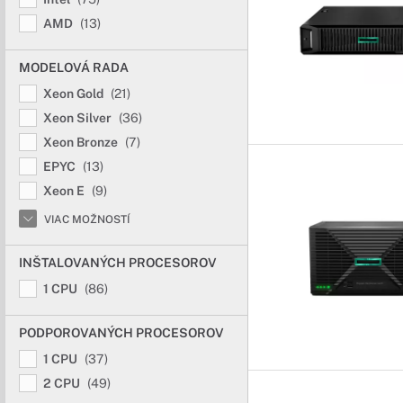
AMD
(13)
MODELOVÁ RADA
Xeon Gold
(21)
Xeon Silver
(36)
Xeon Bronze
(7)
EPYC
(13)
Xeon E
(9)
VIAC MOŽNOSTÍ
INŠTALOVANÝCH PROCESOROV
1 CPU
(86)
PODPOROVANÝCH PROCESOROV
1 CPU
(37)
2 CPU
(49)