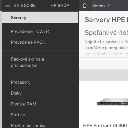
KATEGÓRIE
HP-SHOP
Servery
Servery
Servery HPE 
Spoľahlivé rie
Prevedenie TOWER
Nájdite to správne rie
Prevedenie RACK
sa môžete plne spoľah
konkrétneho zákatníka
Rackové skrine a
príslušenstvo
Servery HPE 
Servery v preve
Procesory
Objavte cenovo dostupn
Disky
zabezpečením.
Pamäte RAM
Servery HPE 
Softvér
Servery v preve
HPE ProLiant DL360
Rozšírenie záruky