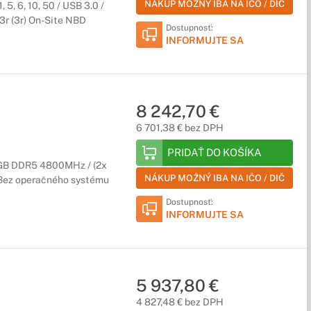
NÁKUP MOŽNÝ IBA NA IČO / DIČ
 5, 6, 10, 50 / USB 3.0 /
3r (3r) On-Site NBD
Dostupnosť:
INFORMUJTE SA
8 242,70 €
6 701,38 € bez DPH
PRIDAŤ DO KOŠÍKA
GB DDR5 4800MHz / (2x
NÁKUP MOŽNÝ IBA NA IČO / DIČ
/ Bez operačného systému
Dostupnosť:
INFORMUJTE SA
5 937,80 €
4 827,48 € bez DPH