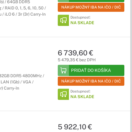
4b) / 64GB DDR5
NÁKUP MOŽNÝ IBA NA IČO / DIČ
RAID 0, 1, 5, 6, 10, 50 /
 iLO 6 / 3r (3r) Carry-In
Dostupnosť:
NA SKLADE
6 739,60 €
5 479,35 € bez DPH
PRIDAŤ DO KOŠÍKA
 / 32GB DDR5 4800MHz /
NÁKUP MOŽNÝ IBA NA IČO / DIČ
 LAN (1Gb) / VGA /
r) Carry-In
Dostupnosť:
NA SKLADE
5 922,10 €