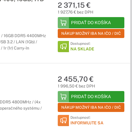
2 371,15 €
1 927,76 € bez DPH
PRIDAŤ DO KOŠÍKA
NÁKUP MOŽNÝ IBA NA IČO / DIČ
b) / 16GB DDR5 4400MHz
SB 3.2 / LAN (1Gb) /
Dostupnosť:
1r (1r) Carry-In
NA SKLADE
2 455,70 €
1 996,50 € bez DPH
PRIDAŤ DO KOŠÍKA
B DDR5 4800MHz / (4x
NÁKUP MOŽNÝ IBA NA IČO / DIČ
z operačného systému /
Dostupnosť:
INFORMUJTE SA