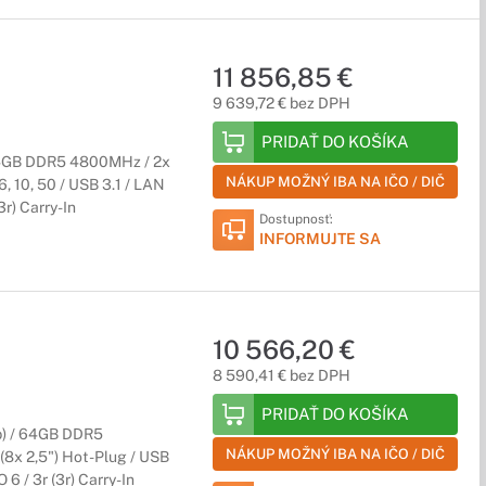
11 856,85 €
9 639,72 € bez DPH
PRIDAŤ DO KOŠÍKA
64GB DDR5 4800MHz / 2x
NÁKUP MOŽNÝ IBA NA IČO / DIČ
6, 10, 50 / USB 3.1 / LAN
3r) Carry-In
Dostupnosť:
INFORMUJTE SA
10 566,20 €
8 590,41 € bez DPH
PRIDAŤ DO KOŠÍKA
b) / 64GB DDR5
NÁKUP MOŽNÝ IBA NA IČO / DIČ
8x 2,5") Hot-Plug / USB
6 / 3r (3r) Carry-In