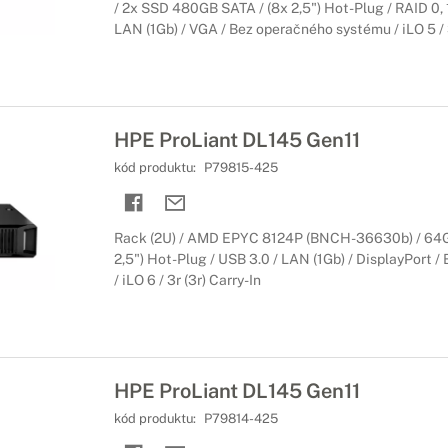
/ 2x SSD 480GB SATA / (8x 2,5") Hot-Plug / RAID 0, 1,
LAN (1Gb) / VGA / Bez operačného systému / iLO 5 / 
HPE ProLiant DL145 Gen11
kód produktu:
P79815-425
Rack (2U) / AMD EPYC 8124P (BNCH-36630b) / 64
2,5") Hot-Plug / USB 3.0 / LAN (1Gb) / DisplayPort 
/ iLO 6 / 3r (3r) Carry-In
HPE ProLiant DL145 Gen11
kód produktu:
P79814-425