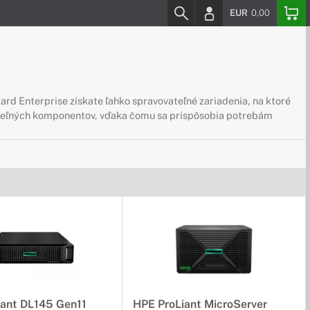
EUR
0,00
ard Enterprise získate ľahko spravovateľné zariadenia, na ktoré
vateľných komponentov, vďaka čomu sa prispôsobia potrebám
 aj cloudovú infraštruktúru, a zároveň disponujú dobrým
iant DL145 Gen11
HPE ProLiant MicroServer