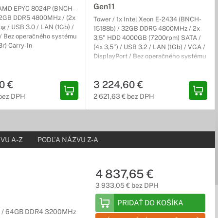
. Zmodernizujú vaše dátové centrum, pričom poskytnú dostatok
Gen11
/ AMD EPYC 8024P (BNCH-
32GB DDR5 4800MHz / (2x
Tower / 1x Intel Xeon E-2434 (BNCH-
ug / USB 3.0 / LAN (1Gb) /
15188b) / 32GB DDR5 4800MHz / 2x
 / Bez operačného systému
3,5" HDD 4000GB (7200rpm) SATA /
(3r) Carry-In
(4x 3,5") / USB 3.2 / LAN (1Gb) / VGA /
DisplayPort / Bez operačného systému
/ iLO 6 / 1r (1r) Carry-In
é možnosti montáže, ktoré umožnia využiť priestor na
0 €
3 224,60 €
 bez DPH
2 621,63 € bez DPH
VU A-Z
PODĽA NÁZVU Z-A
4 837,65 €
3 933,05 € bez DPH
PRIDAŤ DO KOŠÍKA
3b) / 64GB DDR4 3200MHz