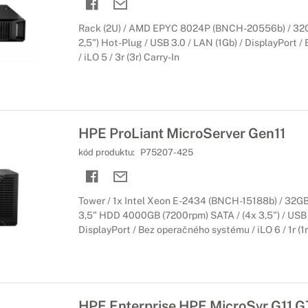
Rack (2U) / AMD EPYC 8024P (BNCH-20556b) / 32
2,5") Hot-Plug / USB 3.0 / LAN (1Gb) / DisplayPort 
/ iLO 5 / 3r (3r) Carry-In
HPE ProLiant MicroServer Gen11
kód produktu:
P75207-425
Tower / 1x Intel Xeon E-2434 (BNCH-15188b) / 32
3,5" HDD 4000GB (7200rpm) SATA / (4x 3,5") / USB 3
DisplayPort / Bez operačného systému / iLO 6 / 1r (1r
HPE Enterprise HPE MicroSvr G11 G