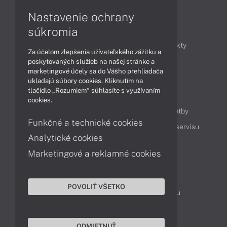
Nastavenie ochrany
Články
súkromia
Obchodné informácie
Novinky
Produkty
Za účelom zlepšenia užívateľského zážitku a
Technológie
Videá
poskytovaných služieb na našej stránke a
marketingové účely sa do Vášho prehliadača
ukladajú súbory cookies. Kliknutím na
tlačidlo „Rozumiem“ súhlasíte s využívaním
Obsah
cookies.
Ako nakupovať
Možnosti doručenia a platby
Funkčné a technické cookies
Podpora a servis
Servisné služby
Cenník servisu
Analytické cookies
Marketingové a reklamné cookies
Kontakty
043 4224 771
Obchodné oddelenie
POVOLIŤ VŠETKO
Servisné oddelenie
Reklamácia tovaru
TeamViewer (vzdialená podpora)
ODMIETNUŤ