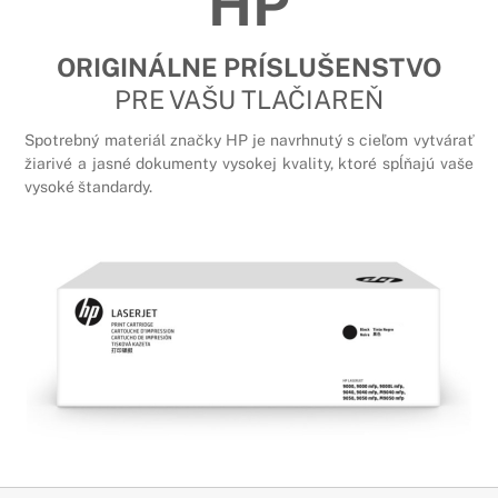
HP
ORIGINÁLNE PRÍSLUŠENSTVO
PRE VAŠU TLAČIAREŇ
Spotrebný materiál značky HP je navrhnutý s cieľom vytvárať
žiarivé a jasné dokumenty vysokej kvality, ktoré spĺňajú vaše
vysoké štandardy.