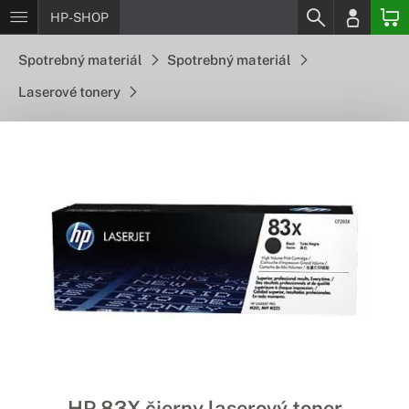
HP-SHOP
Spotrebný materiál
Spotrebný materiál
Laserové tonery
HP 83X čierny laserový toner