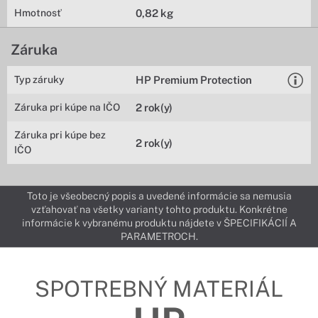
Hmotnosť
0,82 kg
Záruka
Typ záruky
HP Premium Protection
Záruka pri kúpe na IČO
2 rok(y)
Záruka pri kúpe bez
2 rok(y)
IČO
Toto je všeobecný popis a uvedené informácie sa nemusia
vzťahovať na všetky varianty tohto produktu. Konkrétne
informácie k vybranému produktu nájdete v ŠPECIFIKÁCIÍ A
PARAMETROCH.
SPOTREBNÝ MATERIÁL