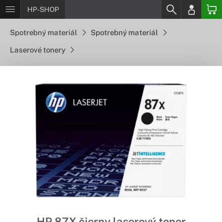
HP-SHOP
Spotrebný materiál
Spotrebný materiál
Laserové tonery
HP 87X čierny laserový toner