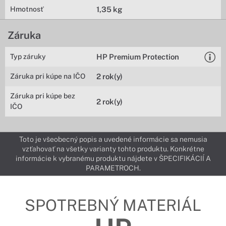
Hmotnosť
1,35 kg
Záruka
Typ záruky
HP Premium Protection
Záruka pri kúpe na IČO
2 rok(y)
Záruka pri kúpe bez
2 rok(y)
IČO
Toto je všeobecný popis a uvedené informácie sa nemusia
vzťahovať na všetky varianty tohto produktu. Konkrétne
informácie k vybranému produktu nájdete v ŠPECIFIKÁCIÍ A
PARAMETROCH.
SPOTREBNÝ MATERIÁL