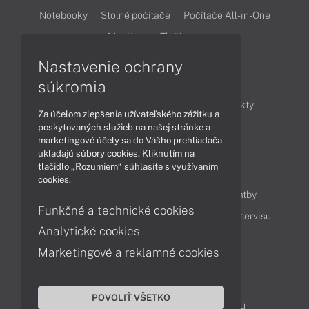
Notebooky
Stolné počítače
Počítače All-in-One
Monitory
Tlačiarne
Nastavenie ochrany
Články
súkromia
Obchodné informácie
Novinky
Produkty
Za účelom zlepšenia užívateľského zážitku a
Technológie
Videá
poskytovaných služieb na našej stránke a
marketingové účely sa do Vášho prehliadača
ukladajú súbory cookies. Kliknutím na
tlačidlo „Rozumiem“ súhlasíte s využívaním
Obsah
cookies.
Ako nakupovať
Možnosti doručenia a platby
Funkčné a technické cookies
Podpora a servis
Servisné služby
Cenník servisu
Analytické cookies
Marketingové a reklamné cookies
Kontakty
043 4224 771
Obchodné oddelenie
POVOLIŤ VŠETKO
Servisné oddelenie
Reklamácia tovaru