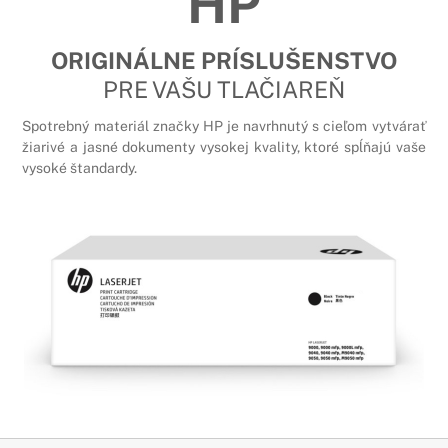
HP
ORIGINÁLNE PRÍSLUŠENSTVO
PRE VAŠU TLAČIAREŇ
Spotrebný materiál značky HP je navrhnutý s cieľom vytvárať
žiarivé a jasné dokumenty vysokej kvality, ktoré spĺňajú vaše
vysoké štandardy.