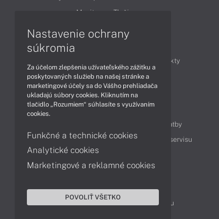
Monitory
Tlačiarne
Nastavenie ochrany
Články
súkromia
Obchodné informácie
Novinky
Produkty
Za účelom zlepšenia užívateľského zážitku a
Technológie
Videá
poskytovaných služieb na našej stránke a
marketingové účely sa do Vášho prehliadača
ukladajú súbory cookies. Kliknutím na
tlačidlo „Rozumiem“ súhlasíte s využívaním
Obsah
cookies.
Ako nakupovať
Možnosti doručenia a platby
Funkčné a technické cookies
Podpora a servis
Servisné služby
Cenník servisu
Analytické cookies
Marketingové a reklamné cookies
Kontakty
043 4224 771
Obchodné oddelenie
POVOLIŤ VŠETKO
Servisné oddelenie
Reklamácia tovaru
TeamViewer (vzdialená podpora)