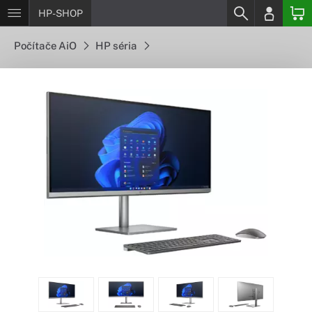
HP-SHOP
Počítače AiO
HP séria