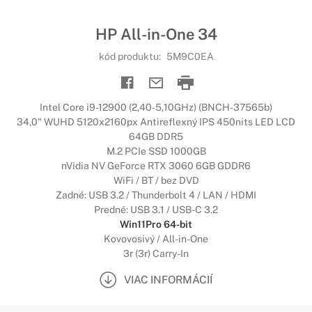
HP All-in-One 34
kód produktu:
5M9C0EA
Intel Core i9-12900 (2,40-5,10GHz) (BNCH-37565b)
34,0" WUHD 5120x2160px Antireflexný IPS 450nits LED LCD
64GB DDR5
M.2 PCIe SSD 1000GB
nVidia NV GeForce RTX 3060 6GB GDDR6
WiFi / BT / bez DVD
Zadné: USB 3.2 / Thunderbolt 4 / LAN / HDMI
Predné: USB 3.1 / USB-C 3.2
Win11Pro 64-bit
Kovovosivý / All-in-One
3r (3r) Carry-In
VIAC INFORMÁCIÍ