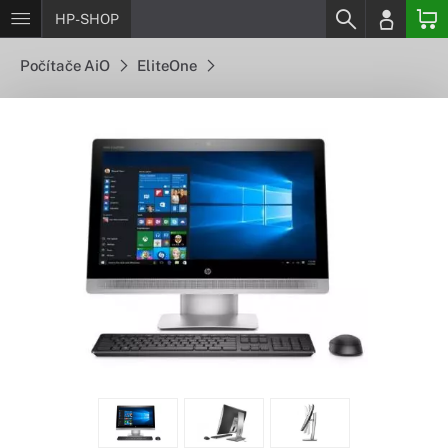
HP-SHOP
Počítače AiO
EliteOne