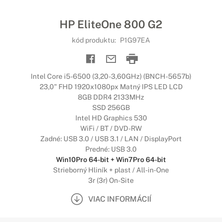
HP EliteOne 800 G2
kód produktu:
P1G97EA
Intel Core i5-6500 (3,20-3,60GHz) (BNCH-5657b)
23,0" FHD 1920x1080px Matný IPS LED LCD
8GB DDR4 2133MHz
SSD 256GB
Intel HD Graphics 530
WiFi / BT / DVD-RW
Zadné: USB 3.0 / USB 3.1 / LAN / DisplayPort
Predné: USB 3.0
Win10Pro 64-bit + Win7Pro 64-bit
Strieborný Hliník + plast / All-in-One
3r (3r) On-Site
VIAC INFORMÁCIÍ