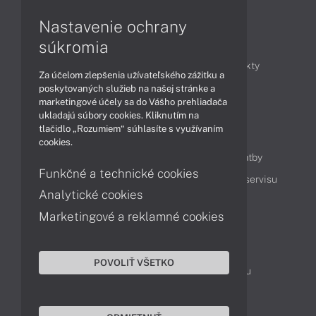
Nastavenie ochrany
Články
súkromia
Obchodné informácie
Novinky
Produkty
Za účelom zlepšenia užívateľského zážitku a
Technológie
Videá
poskytovaných služieb na našej stránke a
marketingové účely sa do Vášho prehliadača
ukladajú súbory cookies. Kliknutím na
tlačidlo „Rozumiem“ súhlasíte s využívaním
Obsah
cookies.
Ako nakupovať
Možnosti doručenia a platby
Funkčné a technické cookies
Podpora a servis
Servisné služby
Cenník servisu
Analytické cookies
Marketingové a reklamné cookies
Kontakty
043 4224 771
Obchodné oddelenie
POVOLIŤ VŠETKO
Servisné oddelenie
Reklamácia tovaru
TeamViewer (vzdialená podpora)