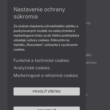
Nastavenie ochrany
Články
súkromia
Obchodné informácie
Novinky
Produkty
Za účelom zlepšenia užívateľského zážitku a
Technológie
Videá
poskytovaných služieb na našej stránke a
marketingové účely sa do Vášho prehliadača
ukladajú súbory cookies. Kliknutím na
tlačidlo „Rozumiem“ súhlasíte s využívaním
Obsah
cookies.
Ako nakupovať
Možnosti doručenia a platby
Funkčné a technické cookies
Podpora a servis
Servisné služby
Cenník servisu
Analytické cookies
Marketingové a reklamné cookies
Kontakty
043 4224 771
Obchodné oddelenie
POVOLIŤ VŠETKO
Servisné oddelenie
Reklamácia tovaru
TeamViewer (vzdialená podpora)