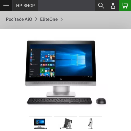
HP-SHOP
Počítače AiO
EliteOne