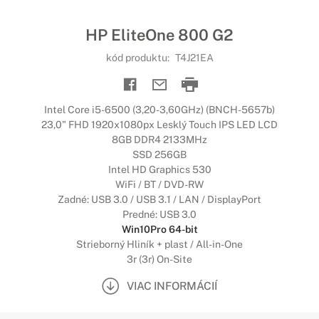
HP EliteOne 800 G2
kód produktu:
T4J21EA
Intel Core i5-6500 (3,20-3,60GHz) (BNCH-5657b)
23,0" FHD 1920x1080px Lesklý Touch IPS LED LCD
8GB DDR4 2133MHz
SSD 256GB
Intel HD Graphics 530
WiFi / BT / DVD-RW
Zadné: USB 3.0 / USB 3.1 / LAN / DisplayPort
Predné: USB 3.0
Win10Pro 64-bit
Strieborný Hliník + plast / All-in-One
3r (3r) On-Site
VIAC INFORMÁCIÍ