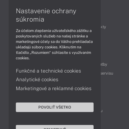
Nastavenie ochrany
Články
súkromia
Obchodné informácie
Novinky
Produkty
Za účelom zlepšenia užívateľského zážitku a
Technológie
Videá
poskytovaných služieb na našej stránke a
marketingové účely sa do Vášho prehliadača
ukladajú súbory cookies. Kliknutím na
tlačidlo „Rozumiem“ súhlasíte s využívaním
Obsah
cookies.
Ako nakupovať
Možnosti doručenia a platby
Funkčné a technické cookies
Podpora a servis
Servisné služby
Cenník servisu
Analytické cookies
Marketingové a reklamné cookies
Kontakty
043 4224 771
Obchodné oddelenie
POVOLIŤ VŠETKO
Servisné oddelenie
Reklamácia tovaru
TeamViewer (vzdialená podpora)