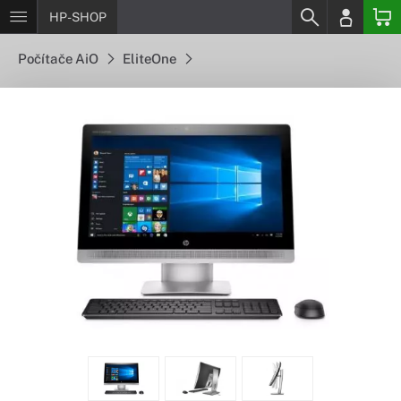
HP-SHOP
Počítače AiO
EliteOne