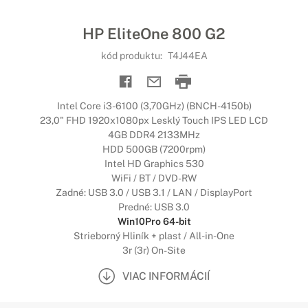
HP EliteOne 800 G2
kód produktu:
T4J44EA
Intel Core i3-6100 (3,70GHz) (BNCH-4150b)
23,0" FHD 1920x1080px Lesklý Touch IPS LED LCD
4GB DDR4 2133MHz
HDD 500GB (7200rpm)
Intel HD Graphics 530
WiFi / BT / DVD-RW
Zadné: USB 3.0 / USB 3.1 / LAN / DisplayPort
Predné: USB 3.0
Win10Pro 64-bit
Strieborný Hliník + plast / All-in-One
3r (3r) On-Site
VIAC INFORMÁCIÍ