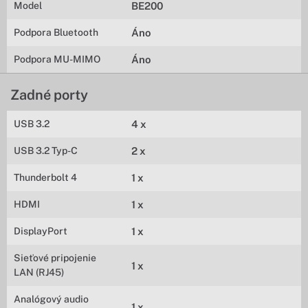
Model
BE200
Podpora Bluetooth
Áno
Podpora MU-MIMO
Áno
Zadné porty
USB 3.2
4 x
USB 3.2 Typ-C
2 x
Thunderbolt 4
1 x
HDMI
1 x
DisplayPort
1 x
Sieťové pripojenie
1 x
LAN (RJ45)
Analógový audio
1 x