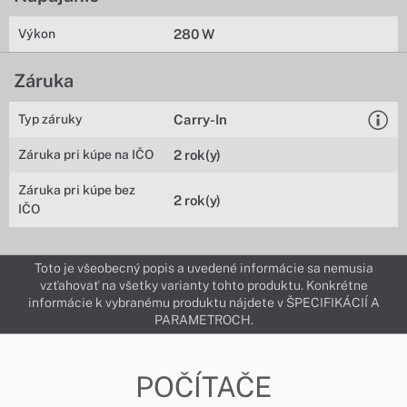
Výkon
280 W
Záruka
Typ záruky
Carry-In
Záruka pri kúpe na IČO
2 rok(y)
Záruka pri kúpe bez
2 rok(y)
IČO
Toto je všeobecný popis a uvedené informácie sa nemusia
vzťahovať na všetky varianty tohto produktu. Konkrétne
informácie k vybranému produktu nájdete v ŠPECIFIKÁCIÍ A
PARAMETROCH.
POČÍTAČE