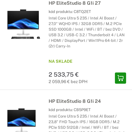
HP EliteStudio 8 G1i 27
kód produktu:
C8TQ2ET
Intel Core Ultra 5 235 / Intel AI Boost /
27,0" WQHD IPS / 32GB DDR5 / M.2 PCIe
SSD 1000GB / Intel / WiFi / BT / bez DVD /
USB 3.2 / USB-C 3.2 / Thunderbolt 4 / LAN
/ HDMI / DisplayPort / Win11Pro 64-bit / 2r
(2r) Carry-In
NA SKLADE
2 533,75 €
2 059,96 € bez DPH
HP EliteStudio 8 G1i 24
kód produktu:
CB5P9ET
Intel Core Ultra 5 235 / Intel AI Boost /
23,8" FHD Touch IPS / 16GB DDR5 / M.2
PCIe SSD 512GB / Intel / WiFi / BT / bez