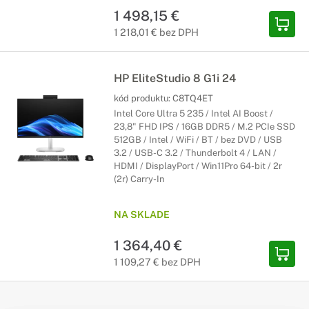
1 498,15 €
1 218,01 € bez DPH
HP EliteStudio 8 G1i 24
kód produktu:
C8TQ4ET
Intel Core Ultra 5 235 / Intel AI Boost /
23,8" FHD IPS / 16GB DDR5 / M.2 PCIe SSD
512GB / Intel / WiFi / BT / bez DVD / USB
3.2 / USB-C 3.2 / Thunderbolt 4 / LAN /
HDMI / DisplayPort / Win11Pro 64-bit / 2r
(2r) Carry-In
NA SKLADE
1 364,40 €
1 109,27 € bez DPH