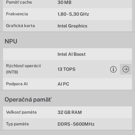
Pamäť cache
30 MB
Frekvencia
1,80 - 5,30 GHz
Grafická karta
Intel Graphics
NPU
Intel AI Boost
Rýchlosť operácií
13 TOPS
(INT8)
Podpora AI
AI PC
Operačná pamäť
Veľkosť pamäte
32 GB RAM
Typ pamäte
DDR5 - 5600MHz