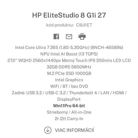
HP EliteStudio 8 G1i 27
kód produktu:
C8JJ1ET
Intel Core Ultra 7 265 (1,80-5,30GHz) (BNCH-46589b)
NPU Intel AI Boost (13 TOPS)
27,0" WQHD 2560x1440px Matný Touch IPS 350nits LED LCD
32GB DDR5 5600MHz
M.2 PCIe SSD 1000GB
Intel Graphics
WiFi / BT / bez DVD
Zadné: USB 3.2 / USB-C 3.2 / Thunderbolt 4 / LAN / HDMI /
DisplayPort
Win11Pro 64-bit
Strieborný / All-in-One
2r (2r) Carry-In
VIAC INFORMÁCIÍ