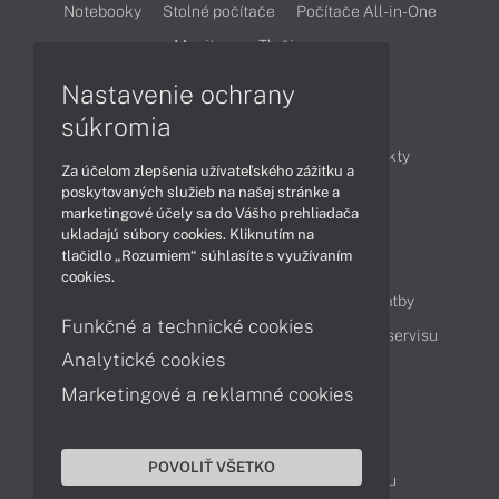
Notebooky
Stolné počítače
Počítače All-in-One
Monitory
Tlačiarne
Nastavenie ochrany
Články
súkromia
Obchodné informácie
Novinky
Produkty
Za účelom zlepšenia užívateľského zážitku a
Technológie
Videá
poskytovaných služieb na našej stránke a
marketingové účely sa do Vášho prehliadača
ukladajú súbory cookies. Kliknutím na
tlačidlo „Rozumiem“ súhlasíte s využívaním
Obsah
cookies.
Ako nakupovať
Možnosti doručenia a platby
Funkčné a technické cookies
Podpora a servis
Servisné služby
Cenník servisu
Analytické cookies
Marketingové a reklamné cookies
Kontakty
043 4224 771
Obchodné oddelenie
POVOLIŤ VŠETKO
Servisné oddelenie
Reklamácia tovaru