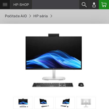
HP-SHOP
Počítače AiO
HP séria