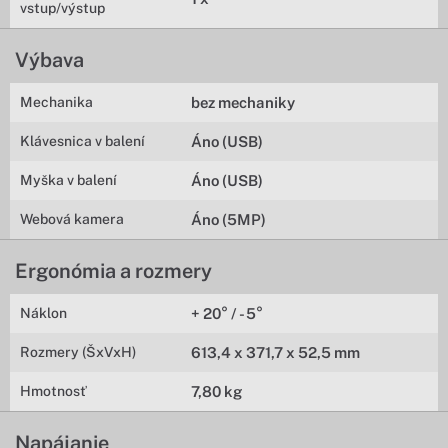
vstup/výstup
Výbava
Mechanika
bez mechaniky
Klávesnica v balení
Áno (USB)
Myška v balení
Áno (USB)
Webová kamera
Áno (5MP)
Ergonómia a rozmery
Náklon
+ 20° / - 5°
Rozmery (ŠxVxH)
613,4 x 371,7 x 52,5 mm
Hmotnosť
7,80 kg
Napájanie