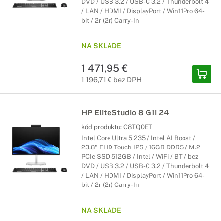
DVD / USB 3.2 / USB-C 3.2 / Thunderbolt 4
/ LAN / HDMI / DisplayPort / Win11Pro 64-
bit / 2r (2r) Carry-In
NA SKLADE
1 471,95 €
1 196,71 € bez DPH
HP EliteStudio 8 G1i 24
kód produktu:
C8TQ0ET
Intel Core Ultra 5 235 / Intel AI Boost /
23,8" FHD Touch IPS / 16GB DDR5 / M.2
PCIe SSD 512GB / Intel / WiFi / BT / bez
DVD / USB 3.2 / USB-C 3.2 / Thunderbolt 4
/ LAN / HDMI / DisplayPort / Win11Pro 64-
bit / 2r (2r) Carry-In
NA SKLADE