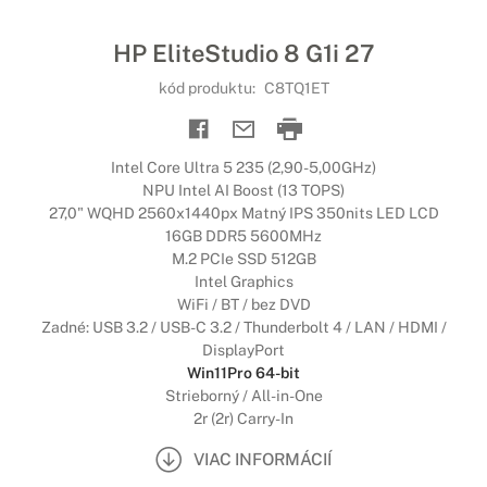
HP EliteStudio 8 G1i 27
kód produktu:
C8TQ1ET
Intel Core Ultra 5 235 (2,90-5,00GHz)
NPU Intel AI Boost (13 TOPS)
27,0" WQHD 2560x1440px Matný IPS 350nits LED LCD
16GB DDR5 5600MHz
M.2 PCIe SSD 512GB
Intel Graphics
WiFi / BT / bez DVD
Zadné: USB 3.2 / USB-C 3.2 / Thunderbolt 4 / LAN / HDMI /
DisplayPort
Win11Pro 64-bit
Strieborný / All-in-One
2r (2r) Carry-In
VIAC INFORMÁCIÍ