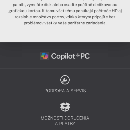
pamäť, vymeňte disk alebo osaďte počítač dedikovanou
grafickou kartou. K tomu všetkému ponúkajú počítače HP aj
rozsiahle množstvo portov, vďaka ktorým pripojíte bez
problémov všetky Vaše periférne zariadenia.
PODPORA A SERVIS
MOŽNOSTI DORUČENIA
A PLATBY