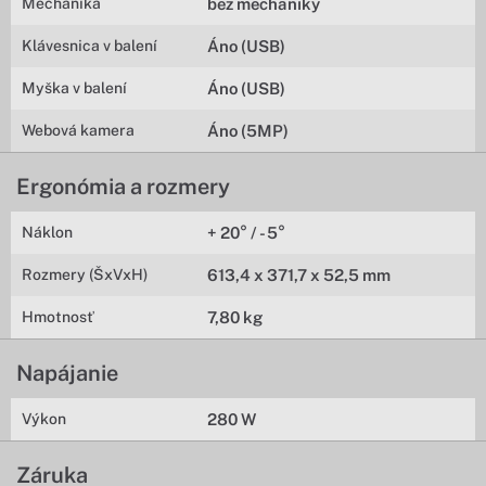
Mechanika
bez mechaniky
Klávesnica v balení
Áno (USB)
Myška v balení
Áno (USB)
Webová kamera
Áno (5MP)
Ergonómia a rozmery
Náklon
+ 20° / - 5°
Rozmery (ŠxVxH)
613,4 x 371,7 x 52,5 mm
Hmotnosť
7,80 kg
Napájanie
Výkon
280 W
Záruka