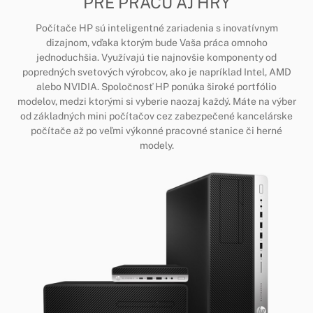
PRE PRÁCU AJ HRY
Počítače HP sú inteligentné zariadenia s inovatívnym
dizajnom, vďaka ktorým bude Vaša práca omnoho
jednoduchšia. Využívajú tie najnovšie komponenty od
popredných svetových výrobcov, ako je napríklad Intel, AMD
alebo NVIDIA. Spoločnosť HP ponúka široké portfólio
modelov, medzi ktorými si vyberie naozaj každý. Máte na výber
od základných mini počítačov cez zabezpečené kancelárske
počítače až po veľmi výkonné pracovné stanice či herné
modely.