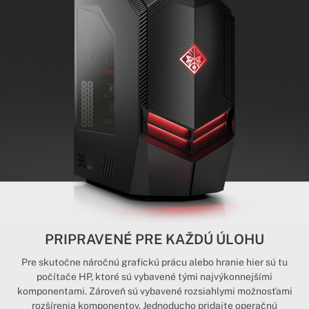
PRIPRAVENÉ PRE KAŽDÚ ÚLOHU
Pre skutočne náročnú grafickú prácu alebo hranie hier sú tu
počítače HP, ktoré sú vybavené tými najvýkonnejšími
komponentami. Zároveň sú vybavené rozsiahlymi možnosťami
rozšírenia komponentov. Jednoducho pridajte operačnú