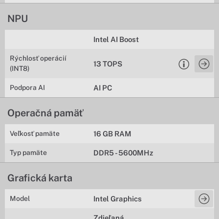
NPU
Intel AI Boost
Rýchlosť operácií
13 TOPS
(INT8)
Podpora AI
AI PC
Operačná pamäť
Veľkosť pamäte
16 GB RAM
Typ pamäte
DDR5 - 5600MHz
Grafická karta
Model
Intel Graphics
Zdieľaná