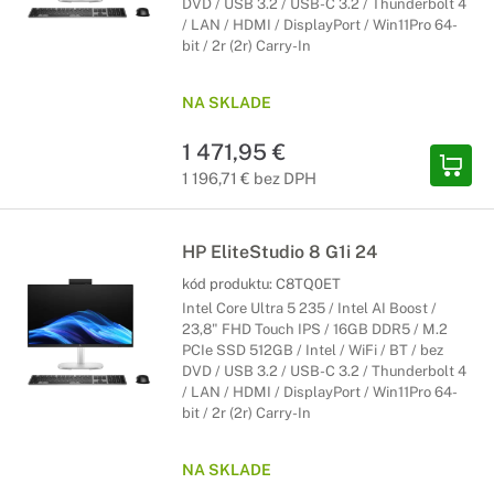
DVD / USB 3.2 / USB-C 3.2 / Thunderbolt 4
/ LAN / HDMI / DisplayPort / Win11Pro 64-
bit / 2r (2r) Carry-In
NA SKLADE
1 471,95 €
1 196,71 € bez DPH
HP EliteStudio 8 G1i 24
kód produktu:
C8TQ0ET
Intel Core Ultra 5 235 / Intel AI Boost /
23,8" FHD Touch IPS / 16GB DDR5 / M.2
PCIe SSD 512GB / Intel / WiFi / BT / bez
DVD / USB 3.2 / USB-C 3.2 / Thunderbolt 4
/ LAN / HDMI / DisplayPort / Win11Pro 64-
bit / 2r (2r) Carry-In
NA SKLADE