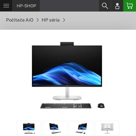
HP-SHOP
Počítače AiO
HP séria