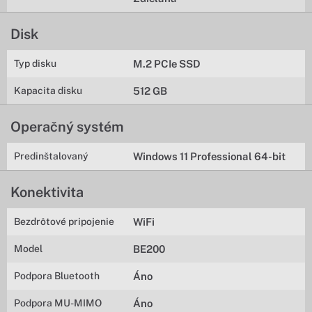
Disk
Typ disku
M.2 PCIe SSD
Kapacita disku
512 GB
Operačný systém
Predinštalovaný
Windows 11 Professional 64-bit
Konektivita
Bezdrôtové pripojenie
WiFi
Model
BE200
Podpora Bluetooth
Áno
Podpora MU-MIMO
Áno