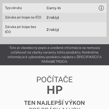
Typ záruky
Carry-In
Záruka pri kúpe na IČO
2 rok(y)
Záruka pri kúpe bez
2 rok(y)
IČO
Toto je všeobecný popis a uvedené informácie sa nemusia
vzťahovať na všetky varianty tohto produktu. Konkrétne
informácie k vybranému produktu nájdete v ŠPECIFIKÁCIÍ A
PARAMETROCH.
POČÍTAČE
HP
TEN NAJLEPŠÍ VÝKON