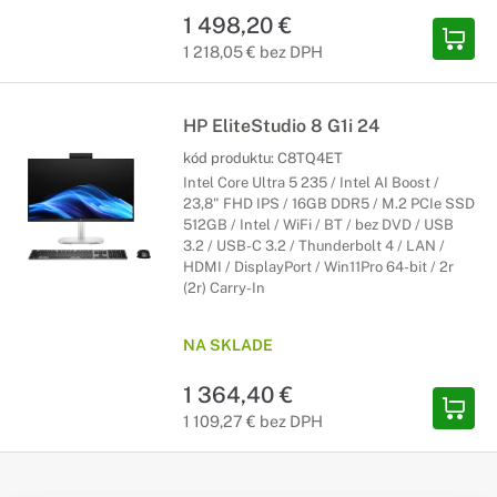
1 498,20 €
1 218,05 € bez DPH
HP EliteStudio 8 G1i 24
kód produktu:
C8TQ4ET
Intel Core Ultra 5 235 / Intel AI Boost /
23,8" FHD IPS / 16GB DDR5 / M.2 PCIe SSD
512GB / Intel / WiFi / BT / bez DVD / USB
3.2 / USB-C 3.2 / Thunderbolt 4 / LAN /
HDMI / DisplayPort / Win11Pro 64-bit / 2r
(2r) Carry-In
NA SKLADE
1 364,40 €
1 109,27 € bez DPH