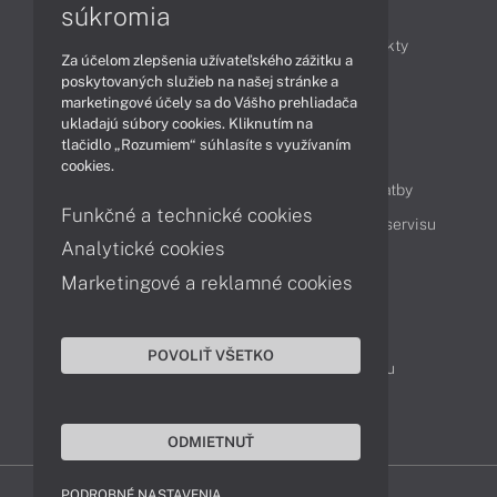
Články
súkromia
Obchodné informácie
Novinky
Produkty
Za účelom zlepšenia užívateľského zážitku a
Technológie
Videá
poskytovaných služieb na našej stránke a
marketingové účely sa do Vášho prehliadača
ukladajú súbory cookies. Kliknutím na
tlačidlo „Rozumiem“ súhlasíte s využívaním
Obsah
cookies.
Ako nakupovať
Možnosti doručenia a platby
Funkčné a technické cookies
Podpora a servis
Servisné služby
Cenník servisu
Analytické cookies
Marketingové a reklamné cookies
Kontakty
043 4224 771
Obchodné oddelenie
POVOLIŤ VŠETKO
Servisné oddelenie
Reklamácia tovaru
TeamViewer (vzdialená podpora)
ODMIETNUŤ
PODROBNÉ NASTAVENIA