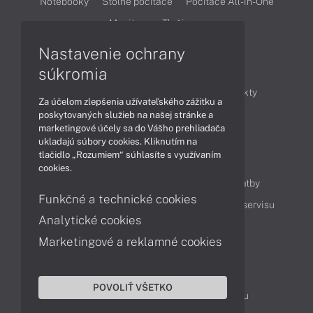
Notebooky
Stolné počítače
Počítače All-in-One
Monitory
Tlačiarne
Nastavenie ochrany
Články
súkromia
Obchodné informácie
Novinky
Produkty
Za účelom zlepšenia užívateľského zážitku a
Technológie
Videá
poskytovaných služieb na našej stránke a
marketingové účely sa do Vášho prehliadača
ukladajú súbory cookies. Kliknutím na
tlačidlo „Rozumiem“ súhlasíte s využívaním
Obsah
cookies.
Ako nakupovať
Možnosti doručenia a platby
Funkčné a technické cookies
Podpora a servis
Servisné služby
Cenník servisu
Analytické cookies
Marketingové a reklamné cookies
Kontakty
043 4224 771
Obchodné oddelenie
POVOLIŤ VŠETKO
Servisné oddelenie
Reklamácia tovaru