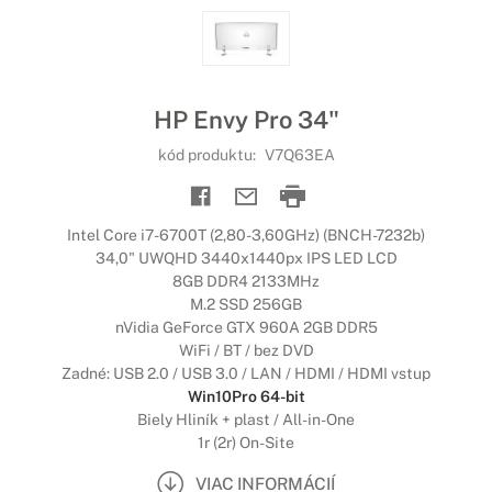
HP Envy Pro 34"
kód produktu:
V7Q63EA
Intel Core i7-6700T (2,80-3,60GHz) (BNCH-7232b)
34,0" UWQHD 3440x1440px IPS LED LCD
8GB DDR4 2133MHz
M.2 SSD 256GB
nVidia GeForce GTX 960A 2GB DDR5
WiFi / BT / bez DVD
Zadné: USB 2.0 / USB 3.0 / LAN / HDMI / HDMI vstup
Win10Pro 64-bit
Biely Hliník + plast / All-in-One
1r (2r) On-Site
VIAC INFORMÁCIÍ