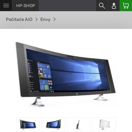
HP-SHOP
Počítače AiO
Envy