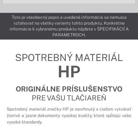
Toto je všeobecný popis a uvedené informácie sa nemusia
vzťahovať na všetky varianty tohto produktu. Konkrétne
informácie k vybranému produktu nájdete v ŠPECIFIKÁCIÍ A
PARAMETROCH.
SPOTREBNÝ MATERIÁL
HP
ORIGINÁLNE PRÍSLUŠENSTVO
PRE VAŠU TLAČIAREŇ
Spotrebný materiál značky HP je navrhnutý s cieľom vytvárať
žiarivé a jasné dokumenty vysokej kvality, ktoré spĺňajú vaše
vysoké štandardy.