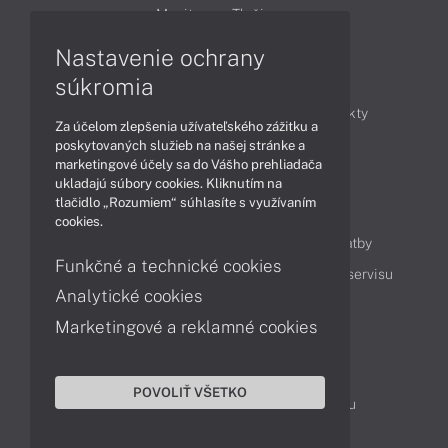
Monitory
Tlačiarne
Nastavenie ochrany
Články
súkromia
Obchodné informácie
Novinky
Produkty
Za účelom zlepšenia užívateľského zážitku a
Technológie
Videá
poskytovaných služieb na našej stránke a
marketingové účely sa do Vášho prehliadača
ukladajú súbory cookies. Kliknutím na
tlačidlo „Rozumiem“ súhlasíte s využívaním
Obsah
cookies.
Ako nakupovať
Možnosti doručenia a platby
Funkčné a technické cookies
Podpora a servis
Servisné služby
Cenník servisu
Analytické cookies
Marketingové a reklamné cookies
Kontakty
043 4224 771
Obchodné oddelenie
POVOLIŤ VŠETKO
Servisné oddelenie
Reklamácia tovaru
TeamViewer (vzdialená podpora)