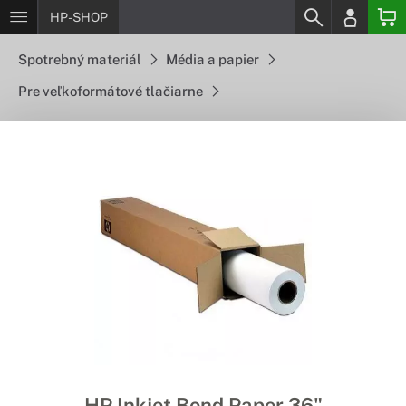
HP-SHOP
Spotrebný materiál
Média a papier
Pre veľkoformátové tlačiarne
HP Inkjet Bond Paper 36"