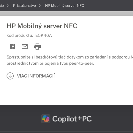
cie
Príslušenstvo
HP Mobilný server NFC
HP Mobilný server NFC
kód produktu:
E5K46A
Sprístupnite si bezdrôtovú tlač dotykom zo zariadení s podporou
prostredníctvom pripojenia typu peer-to-peer.
VIAC INFORMÁCIÍ