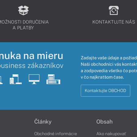
MOŽNOSTI DORUČENIA
KONTAKTUJTE NÁS
A PLATBY
nuka na mieru
Zadajte vaše údaje a požiad
business zákazníkov
Naši obchodníci vás kontakt
a zodpovedia všetko čo pot
v čo najkratšom čase.
Kontaktujte OBCHOD
Články
Obsah
Obchodné informácie
Ako nakupovať