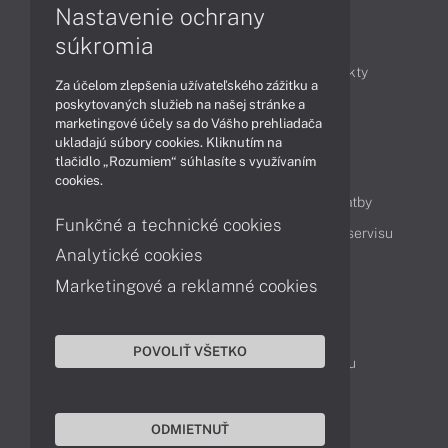
Nastavenie ochrany
Články
súkromia
Obchodné informácie
Novinky
Produkty
Za účelom zlepšenia užívateľského zážitku a
Technológie
Videá
poskytovaných služieb na našej stránke a
marketingové účely sa do Vášho prehliadača
ukladajú súbory cookies. Kliknutím na
tlačidlo „Rozumiem“ súhlasíte s využívaním
Obsah
cookies.
Ako nakupovať
Možnosti doručenia a platby
Funkčné a technické cookies
Podpora a servis
Servisné služby
Cenník servisu
Analytické cookies
Marketingové a reklamné cookies
Kontakty
043 4224 771
Obchodné oddelenie
POVOLIŤ VŠETKO
Servisné oddelenie
Reklamácia tovaru
TeamViewer (vzdialená podpora)
ODMIETNUŤ