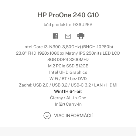
HP ProOne 240 G10
kód produktu:
936U2EA
Intel Core i3-N300-3,80GHz) (BNCH-10260b)
23,8" FHD 1920x1080px Matný IPS 250nits LED LCD
8GB DDR4 3200MHz
M.2 PCIe SSD 512GB
Intel UHD Graphics
WiFi / BT / bez DVD
Zadné: USB 2.0 / USB 3.2 / USB-C 3.2 / LAN / HDMI
Win11H 64-bit
Čierny / All-in-One
1r (2r) Carry-In
VIAC INFORMÁCIÍ