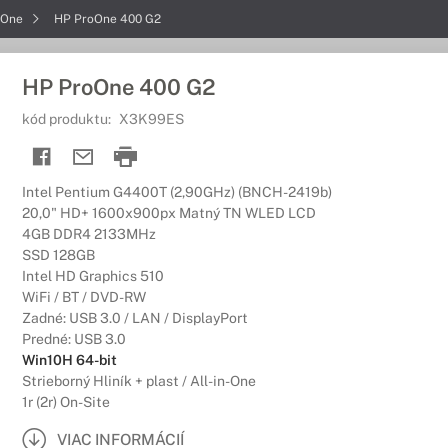
oOne
HP ProOne 400 G2
HP ProOne 400 G2
kód produktu:
X3K99ES
Intel Pentium G4400T (2,90GHz) (BNCH-2419b)
20,0" HD+ 1600x900px Matný TN WLED LCD
4GB DDR4 2133MHz
SSD 128GB
Intel HD Graphics 510
WiFi / BT / DVD-RW
Zadné: USB 3.0 / LAN / DisplayPort
Predné: USB 3.0
Win10H 64-bit
Strieborný Hliník + plast / All-in-One
1r (2r) On-Site
VIAC INFORMÁCIÍ