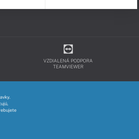
VZDIALENÁ PODPORA
TEAMVIEWER
avky.
ujú,
rebujete