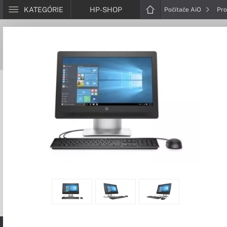
KATEGÓRIE
HP-SHOP
Počítače AiO
Pr