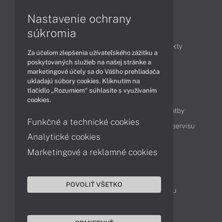
Nastavenie ochrany
Články
súkromia
Obchodné informácie
Novinky
Produkty
Za účelom zlepšenia užívateľského zážitku a
Technológie
Videá
poskytovaných služieb na našej stránke a
marketingové účely sa do Vášho prehliadača
ukladajú súbory cookies. Kliknutím na
tlačidlo „Rozumiem“ súhlasíte s využívaním
Obsah
cookies.
Ako nakupovať
Možnosti doručenia a platby
Funkčné a technické cookies
Podpora a servis
Servisné služby
Cenník servisu
Analytické cookies
Marketingové a reklamné cookies
Kontakty
043 4224 771
Obchodné oddelenie
POVOLIŤ VŠETKO
Servisné oddelenie
Reklamácia tovaru
TeamViewer (vzdialená podpora)