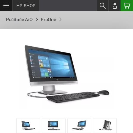
HP-SHOP
Počítače AiO
ProOne