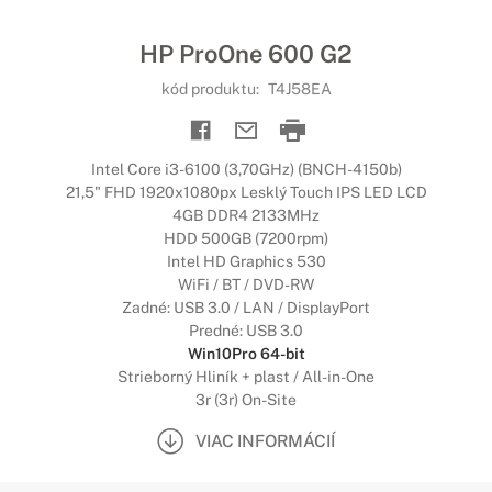
HP ProOne 600 G2
kód produktu:
T4J58EA
Intel Core i3-6100 (3,70GHz) (BNCH-4150b)
21,5" FHD 1920x1080px Lesklý Touch IPS LED LCD
4GB DDR4 2133MHz
HDD 500GB (7200rpm)
Intel HD Graphics 530
WiFi / BT / DVD-RW
Zadné: USB 3.0 / LAN / DisplayPort
Predné: USB 3.0
Win10Pro 64-bit
Strieborný Hliník + plast / All-in-One
3r (3r) On-Site
VIAC INFORMÁCIÍ