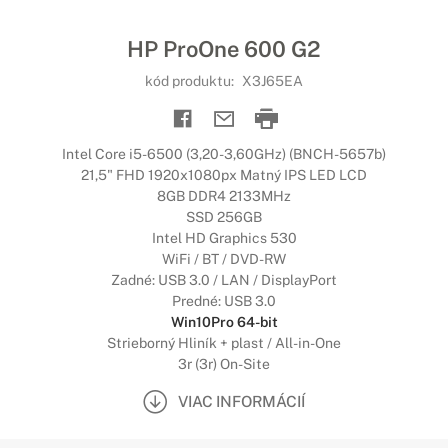
HP ProOne 600 G2
kód produktu:
X3J65EA
Intel Core i5-6500 (3,20-3,60GHz) (BNCH-5657b)
21,5" FHD 1920x1080px Matný IPS LED LCD
8GB DDR4 2133MHz
SSD 256GB
Intel HD Graphics 530
WiFi / BT / DVD-RW
Zadné: USB 3.0 / LAN / DisplayPort
Predné: USB 3.0
Win10Pro 64-bit
Strieborný Hliník + plast / All-in-One
3r (3r) On-Site
VIAC INFORMÁCIÍ