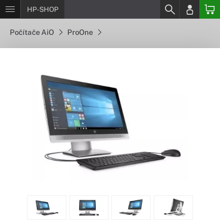
HP-SHOP
Počítače AiO
ProOne