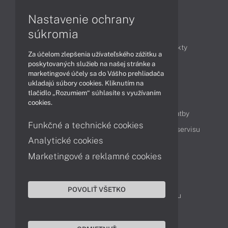
Nastavenie ochrany
Články
súkromia
Obchodné informácie
Novinky
Produkty
Za účelom zlepšenia užívateľského zážitku a
Technológie
Videá
poskytovaných služieb na našej stránke a
marketingové účely sa do Vášho prehliadača
ukladajú súbory cookies. Kliknutím na
tlačidlo „Rozumiem“ súhlasíte s využívaním
Obsah
cookies.
Ako nakupovať
Možnosti doručenia a platby
Funkčné a technické cookies
Podpora a servis
Servisné služby
Cenník servisu
Analytické cookies
Marketingové a reklamné cookies
Kontakty
043 4224 771
Obchodné oddelenie
POVOLIŤ VŠETKO
Servisné oddelenie
Reklamácia tovaru
TeamViewer (vzdialená podpora)