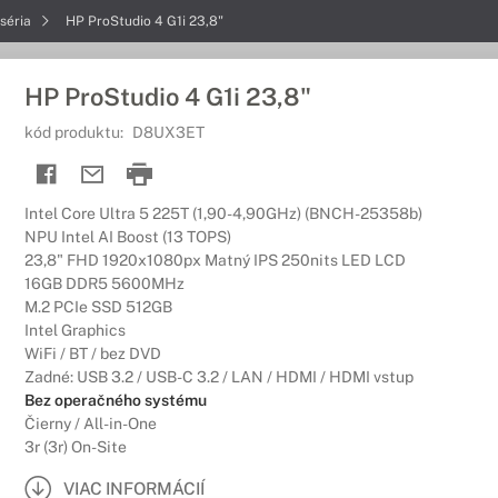
séria
HP ProStudio 4 G1i 23,8"
HP ProStudio 4 G1i 23,8"
kód produktu:
D8UX3ET
Intel Core Ultra 5 225T (1,90-4,90GHz) (BNCH-25358b)
NPU Intel AI Boost (13 TOPS)
23,8" FHD 1920x1080px Matný IPS 250nits LED LCD
16GB DDR5 5600MHz
M.2 PCIe SSD 512GB
Intel Graphics
WiFi / BT / bez DVD
Zadné: USB 3.2 / USB-C 3.2 / LAN / HDMI / HDMI vstup
Bez operačného systému
Čierny / All-in-One
3r (3r) On-Site
VIAC INFORMÁCIÍ