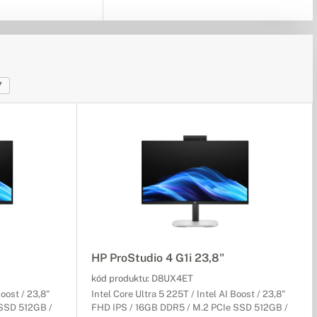
7
HP ProStudio 4 G1i 23,8"
kód produktu:
D8UX4ET
Boost / 23,8"
Intel Core Ultra 5 225T / Intel AI Boost / 23,8"
 SSD 512GB /
FHD IPS / 16GB DDR5 / M.2 PCIe SSD 512GB /