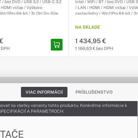
BT / bez DVD / USB 3.2 / USB-C 3.2
Intel / WiFi / BT / bez DVD / USB 
/ HDMI vstup / Výškovo
/ LAN / HDMI / HDMI vstup / Výš
Win11Pro 64-bit / 3r (3r) On-Site
nastaviteľný / Win11Pro 64-bit / 3r
NA SKLADE
 €
1 434,95 €
z DPH
1 166,63 € bez DPH
VIAC INFORMÁCIÍ
PRÍSLUŠENSTVO
ovať na všetky varianty tohto produktu. Konkrétne informácie k
v ŠPECIFIKÁCIÍ A PARAMETROCH.
ÍTAČE