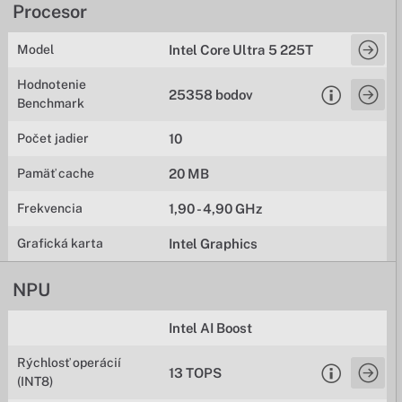
Procesor
Model
Intel Core Ultra 5 225T
Hodnotenie
25358 bodov
Benchmark
Počet jadier
10
Pamäť cache
20 MB
Frekvencia
1,90 - 4,90 GHz
Grafická karta
Intel Graphics
NPU
Intel AI Boost
Rýchlosť operácií
13 TOPS
(INT8)