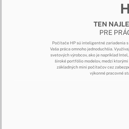
TEN NAJL
PRE PRÁ
Počítače HP sú inteligentné zariadenia 
Vaša práca omnoho jednoduchšia. Využíva
svetových výrobcov, ako je napríklad Int
široké portfólio modelov, medzi ktorými 
základných mini počítačov cez zabezp
výkonné pracovné sta