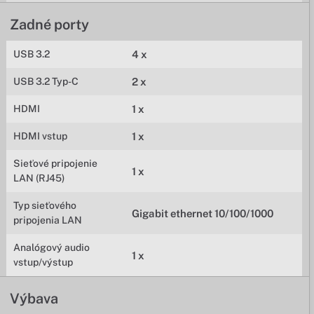
Zadné porty
USB 3.2
4 x
USB 3.2 Typ-C
2 x
HDMI
1 x
HDMI vstup
1 x
Sieťové pripojenie
1 x
LAN (RJ45)
Typ sieťového
Gigabit ethernet 10/100/1000
pripojenia LAN
Analógový audio
1 x
vstup/výstup
Výbava