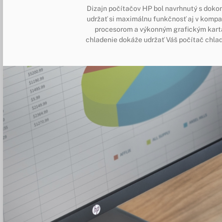
Dizajn počítačov HP bol navrhnutý s doko
udržať si maximálnu funkčnosť aj v komp
procesorom a výkonným grafickým kart
chladenie dokáže udržať Váš počítač chlad