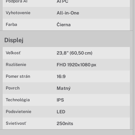
Podpora AI
AI PC
Vyhotovenie
All-in-One
Farba
Čierna
Displej
Veľkosť
23,8" (60,50 cm)
Rozlíšenie
FHD 1920x1080 px
Pomer strán
16:9
Povrch
Matný
Technológia
IPS
Podsvietenie
LED
Svietivosť
250nits