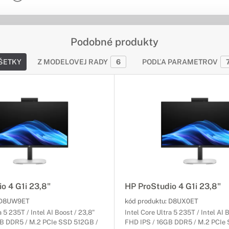
Podobné produkty
ŠETKY
Z MODELOVEJ RADY
6
PODĽA PARAMETROV
o 4 G1i 23,8"
HP ProStudio 4 G1i 23,8"
D8UW9ET
kód produktu:
D8UX0ET
a 5 235T / Intel AI Boost / 23,8"
Intel Core Ultra 5 235T / Intel AI 
B DDR5 / M.2 PCIe SSD 512GB /
FHD IPS / 16GB DDR5 / M.2 PCIe