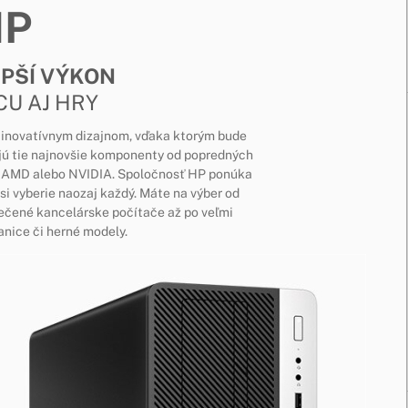
HP
EPŠÍ VÝKON
CU AJ HRY
s inovatívnym dizajnom, vďaka ktorým bude
jú tie najnovšie komponenty od popredných
el, AMD alebo NVIDIA. Spoločnosť HP ponúka
si vyberie naozaj každý. Máte na výber od
ečené kancelárske počítače až po veľmi
nice či herné modely.