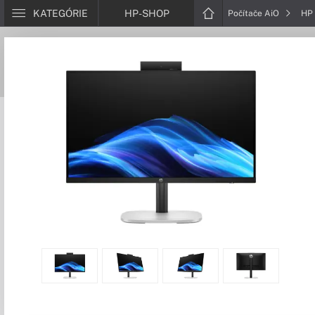
KATEGÓRIE
HP-SHOP
Počítače AiO
HP 