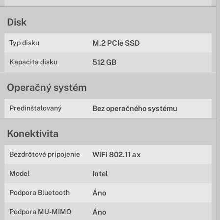
Disk
Typ disku
M.2 PCIe SSD
Kapacita disku
512 GB
Operačný systém
Predinštalovaný
Bez operačného systému
Konektivita
Bezdrôtové pripojenie
WiFi 802.11 ax
Model
Intel
Podpora Bluetooth
Áno
Podpora MU-MIMO
Áno