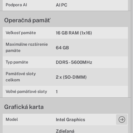
Podpora AI
AI PC
Operačná pamäť
Veľkosť pamäte
16 GB RAM (1x16)
Maximálne rozšírenie
64 GB
pamäte
Typ pamäte
DDR5 - 5600MHz
Pamäťové sloty
2 x (SO-DIMM)
celkom
Voľné pamäťové sloty
1
Grafická karta
Model
Intel Graphics
Zdieľaná