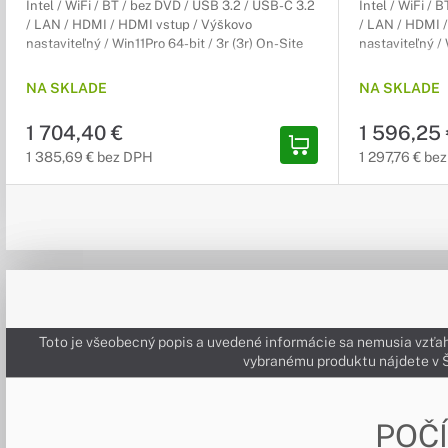
Intel / WiFi / BT / bez DVD / USB 3.2 / USB-C 3.2
Intel / WiFi / 
/ LAN / HDMI / HDMI vstup / Výškovo
/ LAN / HDMI 
nastaviteľný / Win11Pro 64-bit / 3r (3r) On-Site
nastaviteľný / 
NA SKLADE
NA SKLADE
1 704,40 €
1 596,25
1 385,69 € bez DPH
1 297,76 € be
Toto je všeobecný popis a uvedené informácie sa nemusia vzťah
vybranému produktu nájdete 
POČ