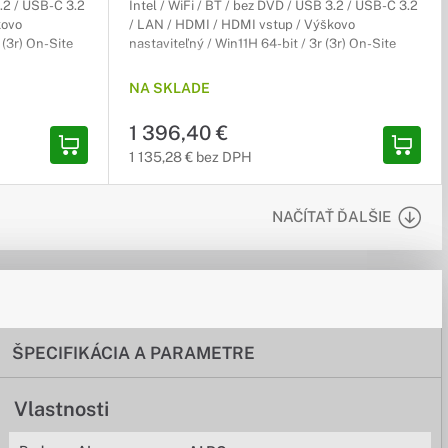
3.2 / USB-C 3.2
Intel / WiFi / BT / bez DVD / USB 3.2 / USB-C 3.2
kovo
/ LAN / HDMI / HDMI vstup / Výškovo
 (3r) On-Site
nastaviteľný / Win11H 64-bit / 3r (3r) On-Site
NA SKLADE
1 396,40 €
1 135,28 € bez DPH
NAČÍTAŤ ĎALŠIE
ŠPECIFIKÁCIA A PARAMETRE
Vlastnosti