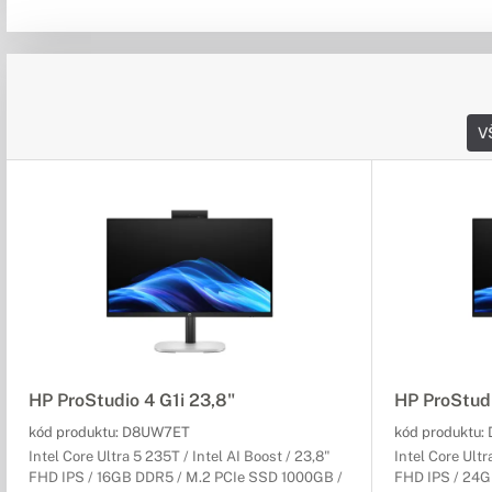
V
HP ProStudio 4 G1i 23,8"
HP ProStudi
kód produktu:
D8UW7ET
kód produktu:
Intel Core Ultra 5 235T / Intel AI Boost / 23,8"
Intel Core Ultr
FHD IPS / 16GB DDR5 / M.2 PCIe SSD 1000GB /
FHD IPS / 24G