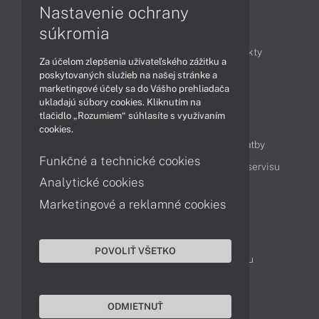
Nastavenie ochrany
Články
súkromia
Obchodné informácie
Novinky
Produkty
Za účelom zlepšenia užívateľského zážitku a
Technológie
Videá
poskytovaných služieb na našej stránke a
marketingové účely sa do Vášho prehliadača
ukladajú súbory cookies. Kliknutím na
tlačidlo „Rozumiem“ súhlasíte s využívaním
Obsah
cookies.
Ako nakupovať
Možnosti doručenia a platby
Funkčné a technické cookies
Podpora a servis
Servisné služby
Cenník servisu
Analytické cookies
Marketingové a reklamné cookies
Kontakty
043 4224 771
Obchodné oddelenie
POVOLIŤ VŠETKO
Servisné oddelenie
Reklamácia tovaru
TeamViewer (vzdialená podpora)
ODMIETNUŤ