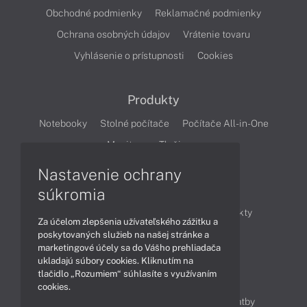
Obchodné podmienky
Reklamačné podmienky
Ochrana osobných údajov
Vrátenie tovaru
Vyhlásenie o prístupnosti
Cookies
Produkty
Notebooky
Stolné počítače
Počítače All-in-One
Monitory
Tlačiarne
Nastavenie ochrany
Články
súkromia
Obchodné informácie
Novinky
Produkty
Za účelom zlepšenia užívateľského zážitku a
Technológie
Videá
poskytovaných služieb na našej stránke a
marketingové účely sa do Vášho prehliadača
ukladajú súbory cookies. Kliknutím na
tlačidlo „Rozumiem“ súhlasíte s využívaním
Obsah
cookies.
Ako nakupovať
Možnosti doručenia a platby