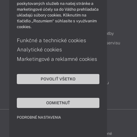
Technológie
Videá
poskytovaných služieb na našej stránke a
marketingové účely sa do Vášho prehliadača
ukladajú súbory cookies. Kliknutím na
tlačidlo „Rozumiem“ súhlasíte s využívaním
Obsah
cookies.
Ako nakupovať
Možnosti doručenia a platby
Funkčné a technické cookies
Podpora a servis
Servisné služby
Cenník servisu
Analytické cookies
Marketingové a reklamné cookies
Kontakty
043 4224 771
Obchodné oddelenie
POVOLIŤ VŠETKO
Servisné oddelenie
Reklamácia tovaru
TeamViewer (vzdialená podpora)
ODMIETNUŤ
PODROBNÉ NASTAVENIA
HP-SHOP © 2012 - 2026 Všetky práva vyhradené