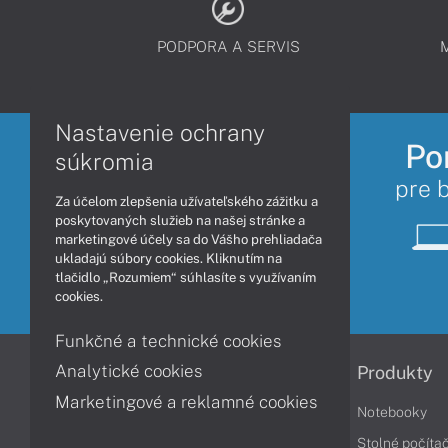
služby pred uplynutím lehoty na
Ak si zákazník 
odstúpenie od zmluvy, čím strácate
neuvedie v po
PODPORA A SERVIS
že nechce inšt
právo na odstúpenie od zmluvy v
Office nainšta
zmysle §7 zákona č. 102/2014 Z. z.
Microsoft kont
SLUŽBU NIE JE MOŽNÉ OBJEDNAŤ
Službu
Nastavenie ochrany
SAMOSTATNE
Po
zariad
súkromia
OS Wi
pre 
Za účelom zlepšenia užívateľského zážitku a
SLUŽB
poskytovaných služieb na našej stránke a
Objed
marketingové účely sa do Vášho prehliadača
SÚHLAS
ukladajú súbory cookies. Kliknutím na
tlačidlo „Rozumiem“ súhlasíte s využívaním
služby
cookies.
odstúp
právo 
Funkčné a technické cookies
zmysle
Analytické cookies
Informácie
Produkty
SLUŽB
Marketingové a reklamné cookies
SAMO
Obchodné podmienky
Notebooky
SLUŽB
Reklamačné podmienky
Stolné počíta