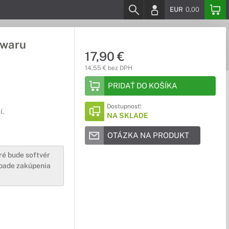
EUR
0,00
twaru
17,90 €
14,55 € bez DPH
PRIDAŤ DO KOŠÍKA
Dostupnosť:
í.
NA SKLADE
OTÁZKA NA PRODUKT
ré bude softvér
ípade zakúpenia