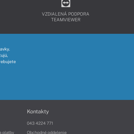
SÚHLAS so začatím poskytovania
služby pred uplynutím lehoty na
VZDIALENÁ PODPORA
odstúpenie od zmluvy, čím strácate
TEAMVIEWER
právo na odstúpenie od zmluvy v
zmysle §7 zákona č. 102/2014 Z. z.
SLUŽBU NIE JE MOŽNÉ OBJEDNAŤ
avky.
SAMOSTATNE
ujú,
rebujete
Kontakty
043 4224 771
a platby
Obchodné oddelenie