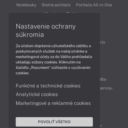
Notebooky
Stolné počítače
Počítače All-in-One
Monitory
Tlačiarne
Nastavenie ochrany
Články
súkromia
Obchodné informácie
Novinky
Produkty
Za účelom zlepšenia užívateľského zážitku a
Technológie
Videá
poskytovaných služieb na našej stránke a
marketingové účely sa do Vášho prehliadača
ukladajú súbory cookies. Kliknutím na
tlačidlo „Rozumiem“ súhlasíte s využívaním
Obsah
cookies.
Ako nakupovať
Možnosti doručenia a platby
Funkčné a technické cookies
Podpora a servis
Servisné služby
Cenník servisu
Analytické cookies
Marketingové a reklamné cookies
Kontakty
043 4224 771
Obchodné oddelenie
POVOLIŤ VŠETKO
Servisné oddelenie
Reklamácia tovaru