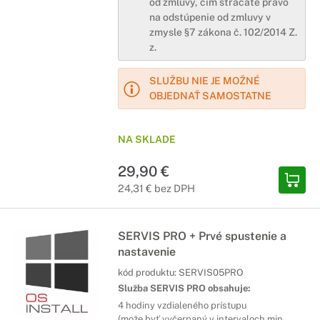
od zmluvy, čím strácate právo
na odstúpenie od zmluvy v
zmysle §7 zákona č. 102/2014 Z.
z.
SLUŽBU NIE JE MOŽNÉ
OBJEDNAŤ SAMOSTATNE
NA SKLADE
29,90 €
24,31 € bez DPH
SERVIS PRO + Prvé spustenie a
nastavenie
kód produktu:
SERVIS05PRO
Služba SERVIS PRO obsahuje:
4 hodiny vzdialeného prístupu
(može byť vyčerpaný v intervaloch min.