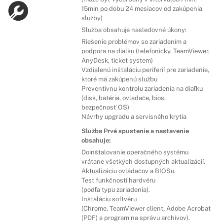
15min po dobu 24 mesiacov od zakúpenia
služby)
Služba obsahuje nasledovné úkony:
Riešenie problémov so zariadením a
podpora na diaľku (telefonicky, TeamViewer,
AnyDesk, ticket system)
Vzdialenú inštaláciu periferií pre zariadenie,
ktoré má zakúpenú službu
Preventívnu kontrolu zariadenia na diaľku
(disk, batéria, ovladače, bios,
bezpečnosť OS)
Návrhy upgradu a servisného krytia
Služba Prvé spustenie a nastavenie
obsahuje:
Doinštalovanie operačného systému
vrátane všetkých dostupných aktualizácií.
Aktualizáciu ovládačov a BIOSu.
Test funkčnosti hardvéru
(podľa typu zariadenia).
Inštaláciu softvéru
(Chrome, TeamViewer client, Adobe Acrobat
(PDF) a program na správu archívov).