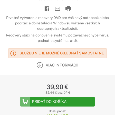
Prvotné vytvorenie recovery DVD pre Váš nový notebook alebo
počítač a doinštalácia Windowsu vrátane všetkych
dostupných aktualizácií.
Recovery slúži na obnovenie systému po závažnej chybe (vírus,
padnutie systému.. atď).
SLUŽBU NIE JE MOŽNÉ OBJEDNAŤ SAMOSTATNE
VIAC INFORMÁCIÍ
39,90 €
32,44 € bez DPH
PRIDAŤ DO KOŠÍKA
Dostupnosť: