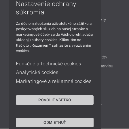
Nastavenie ochrany
Články
súkromia
Obchodné informácie
Novinky
Produkty
Za účelom zlepšenia užívateľského zážitku a
Technológie
Videá
poskytovaných služieb na našej stránke a
marketingové účely sa do Vášho prehliadača
ukladajú súbory cookies. Kliknutím na
tlačidlo „Rozumiem“ súhlasíte s využívaním
Obsah
cookies.
Ako nakupovať
Možnosti doručenia a platby
Funkčné a technické cookies
Podpora a servis
Servisné služby
Cenník servisu
Analytické cookies
Marketingové a reklamné cookies
Kontakty
043 4224 771
Obchodné oddelenie
POVOLIŤ VŠETKO
Servisné oddelenie
Reklamácia tovaru
TeamViewer (vzdialená podpora)
ODMIETNUŤ