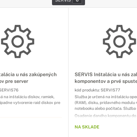
SERVIS
6
alácia u nás zakúpených
SERVIS Inštalácia u nás z
v pre server
komponentov a prvé spust
SERVIS76
kód produktu:
SERVIS77
á na inštaláciu diskov, ramiek,
Služba je určená na inštaláciu op
rípadne vytvorenie raid diskov pre
(RAM), disku, prídavného modulu 
notebooku alebo počítača. Služba
Osadenie daného komponentu do z
Nainštalovanie ovládačov, ak sú p
U NIE JE MOŽNÉ OBJEDNAŤ
NA SKLADE
Test funkčnosti a garanciu kompat
STATNE
zariadenia.