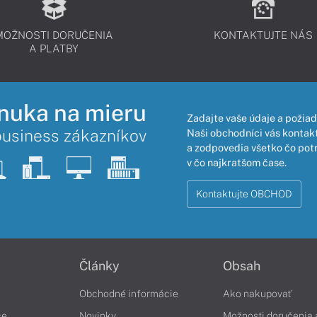
MOŽNOSTI DORUČENIA
KONTAKTUJTE NÁS
A PLATBY
nuka na mieru
Zadajte vaše údaje a požiad
business zákazníkov
Naši obchodníci vás kontakt
a zodpovedia všetko čo pot
v čo najkratšom čase.
Kontaktujte OBCHOD
Články
Obsah
Obchodné informácie
Ako nakupovať
če
Novinky
Možnosti doručenia 