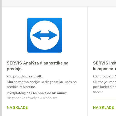
SERVIS Analýza diagnostika na
SERVIS Inšt
predajni
komponento
kód produktu:
servis48
kód produktu:
Služba zahŕňa analýzu a diagnostiku u nás na
Služba je určen
predajni v Martine.
pcie kariet a p
server.
Predplatený čas technika do
60 minút
Diagnostika závady hw alebo sw
Nacenenie opravy
SLUŽB
NA SKLADE
NA SKLADE
SAMO