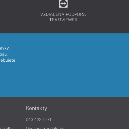
VZDIALENÁ PODPORA
TEAMVIEWER
avky.
ujú,
rebujete
Kontakty
043 4224 771
a platby
Obchodné oddelenie