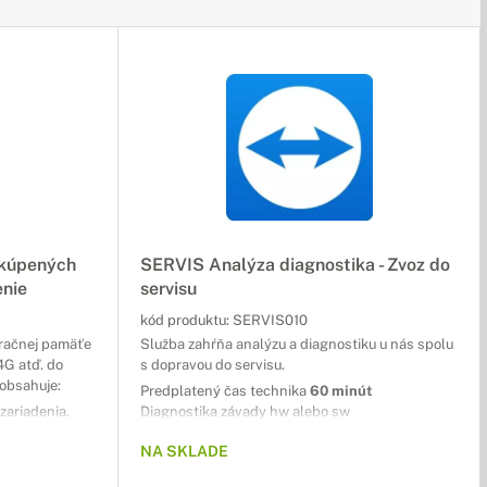
akúpených
SERVIS Analýza diagnostika - Zvoz do
enie
servisu
kód produktu:
SERVIS010
eračnej pamäťe
Služba zahŕňa analýzu a diagnostiku u nás spolu
4G atď. do
s dopravou do servisu.
 obsahuje:
Predplatený čas technika
60 minút
ariadenia.
Diagnostika závady hw alebo sw
otrebné.
Nacenenie opravy
NA SKLADE
ibility daného