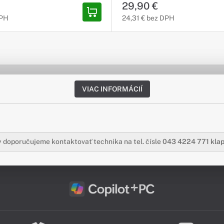
Doinštalovanie operačného systé
29,90 €
vrátane všetkých dostupných ak
DPH
24,31 € bez DPH
Aktualizáciu ovládačov a BIOSu
Test funkčnosti hardvéru
(podľa typu zariadenia).
Inštaláciu softvéru
(Chrome, Adobe Acrobat (PDF) 
správu archívov).
Inštaláciu zakúpeného softvér
VIAC INFORMÁCIÍ
Ak si zákazník zakúpi microsoft
neuvedie v poznámke objednávk
že nechce inštalovať office, bu
office nainštalovaný na novo
vytvorené microsoft konto.
 doporučujeme kontaktovať technika na tel. čísle
043 4224 771 kla
SLUŽBU NIE JE MOŽNÉ
SAMOSTATNE