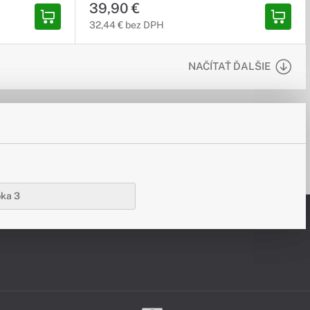
mu
39,90 €
tualizácií.
32,44 € bez DPH
.
NAČÍTAŤ ĎALŠIE
a program na
u
 office a
y,
de microsoft
pka 3
 OBJEDNAŤ