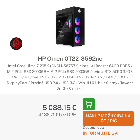
HP Omen GT22-3592nc
Intel Core Ultra 7 265K (BNCH-58757b) / Intel AI Boost / 64GB DDR5 /
M.2 PCIe SSD 2000GB + M.2 PCIe SSD 2000GB / nVidia RTX 5090 32GB
/ WiFi / BT / bez DVD / USB 2.0 / USB 3.2 / USB-C 3.2 / LAN / HDMI /
DisplayPort / Predné USB 2.0 / USB 3.2 / Win11H 64-bit / Čierny / Tower /
3r (3r) Carry-In
5 088,15 €
4 136,71 € bez DPH
NÁKUP MOŽNÝ IBA NA
IČO / DIČ
Dostupnosť:
INFORMUJTE SA