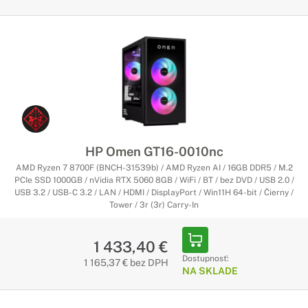
HP Omen GT16-0010nc
AMD Ryzen 7 8700F (BNCH-31539b) / AMD Ryzen AI / 16GB DDR5 / M.2
PCIe SSD 1000GB / nVidia RTX 5060 8GB / WiFi / BT / bez DVD / USB 2.0 /
USB 3.2 / USB-C 3.2 / LAN / HDMI / DisplayPort / Win11H 64-bit / Čierny /
Tower / 3r (3r) Carry-In
1 433,40 €
Dostupnosť:
1 165,37 € bez DPH
NA SKLADE