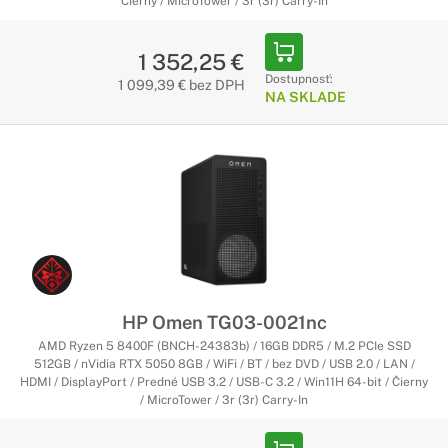
Čierny / MicroTower / 3r (3r) Carry-In
1 352,25 €
Dostupnosť:
1 099,39 € bez DPH
NA SKLADE
HP Omen TG03-0021nc
AMD Ryzen 5 8400F (BNCH-24383b) / 16GB DDR5 / M.2 PCIe SSD
512GB / nVidia RTX 5050 8GB / WiFi / BT / bez DVD / USB 2.0 / LAN /
HDMI / DisplayPort / Predné USB 3.2 / USB-C 3.2 / Win11H 64-bit / Čierny
/ MicroTower / 3r (3r) Carry-In