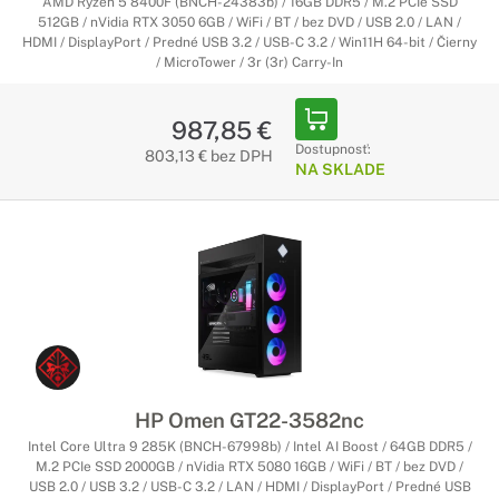
AMD Ryzen 5 8400F (BNCH-24383b) / 16GB DDR5 / M.2 PCIe SSD
512GB / nVidia RTX 3050 6GB / WiFi / BT / bez DVD / USB 2.0 / LAN /
HDMI / DisplayPort / Predné USB 3.2 / USB-C 3.2 / Win11H 64-bit / Čierny
/ MicroTower / 3r (3r) Carry-In
987,85 €
Dostupnosť:
803,13 € bez DPH
NA SKLADE
HP Omen GT22-3582nc
Intel Core Ultra 9 285K (BNCH-67998b) / Intel AI Boost / 64GB DDR5 /
M.2 PCIe SSD 2000GB / nVidia RTX 5080 16GB / WiFi / BT / bez DVD /
USB 2.0 / USB 3.2 / USB-C 3.2 / LAN / HDMI / DisplayPort / Predné USB