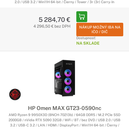
2.0 / USB 3.2 / Win11H 64-bit / Čierny / Tower / 3r (3r) Carry-In
5 284,70 €
4 296,50 € bez DPH
NÁKUP MOŽNÝ IBA NA
IČO / DIČ
Dostupnosť:
NA SKLADE
HP Omen MAX GT23-0590nc
AMD Ryzen 9 9950X3D (BNCH-70213b) / 64GB DDR5 / M.2 PCIe SSD
2000GB / nVidia RTX 5090 32GB / WiFi / BT / bez DVD / USB 2.0 / USB
3.2 / USB-C 3.2 / LAN / HDMI / DisplayPort / Win11H 64-bit / Čierny /