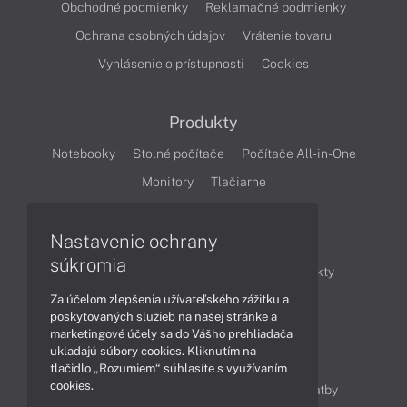
Obchodné podmienky
Reklamačné podmienky
Ochrana osobných údajov
Vrátenie tovaru
Vyhlásenie o prístupnosti
Cookies
Produkty
Notebooky
Stolné počítače
Počítače All-in-One
Monitory
Tlačiarne
Nastavenie ochrany
Články
súkromia
Obchodné informácie
Novinky
Produkty
Za účelom zlepšenia užívateľského zážitku a
Technológie
Videá
poskytovaných služieb na našej stránke a
marketingové účely sa do Vášho prehliadača
ukladajú súbory cookies. Kliknutím na
Obsah
tlačidlo „Rozumiem“ súhlasíte s využívaním
cookies.
Ako nakupovať
Možnosti doručenia a platby