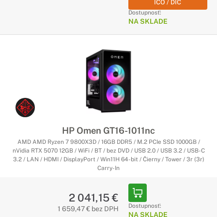
IČO / DIČ
Dostupnosť:
NA SKLADE
HP Omen GT16-1011nc
AMD AMD Ryzen 7 9800X3D / 16GB DDR5 / M.2 PCIe SSD 1000GB /
nVidia RTX 5070 12GB / WiFi / BT / bez DVD / USB 2.0 / USB 3.2 / USB-C
3.2 / LAN / HDMI / DisplayPort / Win11H 64-bit / Čierny / Tower / 3r (3r)
Carry-In
2 041,15 €
Dostupnosť:
1 659,47 € bez DPH
NA SKLADE