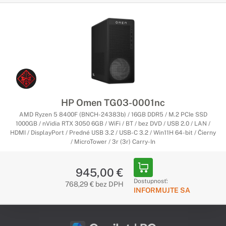
HP Omen TG03-0001nc
AMD Ryzen 5 8400F (BNCH-24383b) / 16GB DDR5 / M.2 PCIe SSD
1000GB / nVidia RTX 3050 6GB / WiFi / BT / bez DVD / USB 2.0 / LAN /
HDMI / DisplayPort / Predné USB 3.2 / USB-C 3.2 / Win11H 64-bit / Čierny
/ MicroTower / 3r (3r) Carry-In
945,00 €
Dostupnosť:
768,29 € bez DPH
INFORMUJTE SA