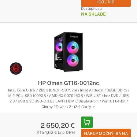
IČO / DIČ
Dostupnosť:
NA SKLADE
HP Omen GT16-0012nc
Intel Core Ultra 7 265K (BNCH-58757b) / Intel AI Boost / 32GB DDR5 /
M.2 PCIe SSD 1000GB / AMD RX 9070 16GB / WiFi / BT / bez DVD / USB
2.0 / USB 3.2 / USB-C 3.2 / LAN / HDMI / DisplayPort / Win11H 64-bit /
Čierny / Tower / 3r (3r) Carry-In
2 650,20 €
2 154,63 € bez DPH
NÁKUP MOŽNÝ IBA NA