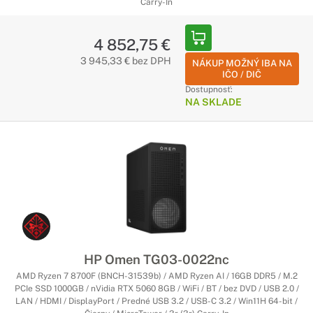
Carry-In
4 852,75 €
3 945,33 € bez DPH
NÁKUP MOŽNÝ IBA NA
IČO / DIČ
Dostupnosť:
NA SKLADE
HP Omen TG03-0022nc
AMD Ryzen 7 8700F (BNCH-31539b) / AMD Ryzen AI / 16GB DDR5 / M.2
PCIe SSD 1000GB / nVidia RTX 5060 8GB / WiFi / BT / bez DVD / USB 2.0 /
LAN / HDMI / DisplayPort / Predné USB 3.2 / USB-C 3.2 / Win11H 64-bit /