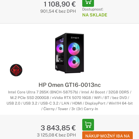
1 108,90 €
Dostupnosť:
901,54 € bez DPH
NA SKLADE
HP Omen GT16-0013nc
Intel Core Ultra 7 265K (BNCH-58757b) / Intel AI Boost / 32GB DDR5 /
M.2 PCIe SSD 2000GB / nVidia RTX 5070 16GB / WiFi / BT / bez DVD /
USB 2.0 / USB 3.2 / USB-C 3.2 / LAN / HDMI / DisplayPort / Win11H 64-bit
/ Čierny / Tower / 3r (3r) Carry-In
3 843,85 €
3 125,08 € bez DPH
NÁKUP MOŽNÝ IBA NA