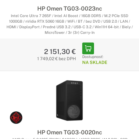
HP Omen TG03-0023nc
Intel Core Ultra 7 265F / Intel AI Boost / 16GB DDR5 / M.2 PCIe SSD
1000GB / nVidia RTX 5060 16GB / WiFi / BT / bez DVD / USB 2.0 / LAN /
HDMI / DisplayPort / Predné USB 3.2 / USB-C 3.2 / Win11H 64-bit / Biely /
MicroTower / 3r (3r) Carry-In
2 151,30 €
Dostupnosť:
1 749,02 € bez DPH
NA SKLADE
HP Omen TG03-0020nc