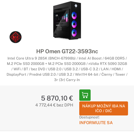
HP Omen GT22-3593nc
Intel Core Ultra 9 285K (BNCH-67998b) / Intel AI Boost / 64GB DDR5 /
M.2 PCIe SSD 2000GB + M.2 PCIe SSD 2000GB / nVidia RTX 5090 32GB
/ WiFi / BT / bez DVD / USB 2.0 / USB 3.2 / USB-C 3.2 / LAN / HDMI /
DisplayPort / Predné USB 2.0 / USB 3.2 / Win11H 64-bit / Čierny / Tower /
3r (3r) Carry-In
5 870,10 €
4 772,44 € bez DPH
NÁKUP MOŽNÝ IBA NA
IČO / DIČ
Dostupnosť:
INFORMUJTE SA