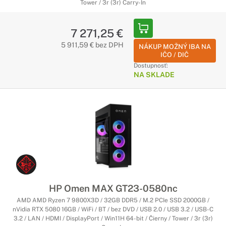
Tower / 3r (3r) Carry-In
7 271,25 €
5 911,59 € bez DPH
NÁKUP MOŽNÝ IBA NA
IČO / DIČ
Dostupnosť:
NA SKLADE
HP Omen MAX GT23-0580nc
AMD AMD Ryzen 7 9800X3D / 32GB DDR5 / M.2 PCIe SSD 2000GB /
nVidia RTX 5080 16GB / WiFi / BT / bez DVD / USB 2.0 / USB 3.2 / USB-C
3.2 / LAN / HDMI / DisplayPort / Win11H 64-bit / Čierny / Tower / 3r (3r)