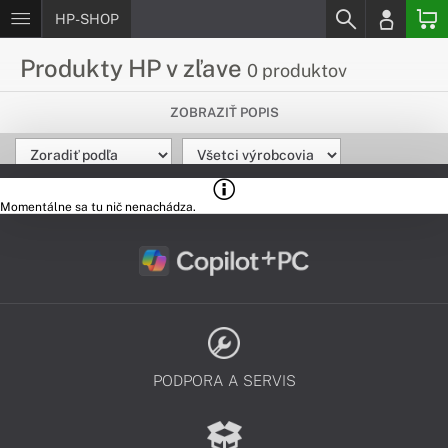
HP-SHOP
Produkty HP v zľave
0 produktov
Vyber si svoj nový HP produkt za
ZOBRAZIŤ POPIS
skvelé ceny
Chceš kúpiť nový produkt HP za super cenu? Pozri si našu
ponuku zľavnených produktov HP, kde sa zároveň dozvieš
Momentálne sa tu nič nenachádza.
všetky informácie k zvýhodneným produktom.
PODPORA A SERVIS