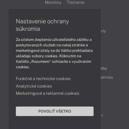
Monitory
Tlačiarne
Nastavenie ochrany
Články
súkromia
Obchodné informácie
Novinky
Produkty
Za účelom zlepšenia užívateľského zážitku a
Technológie
Videá
poskytovaných služieb na našej stránke a
marketingové účely sa do Vášho prehliadača
ukladajú súbory cookies. Kliknutím na
Obsah
tlačidlo „Rozumiem“ súhlasíte s využívaním
cookies.
Ako nakupovať
Možnosti doručenia a platby
Podpora a servis
Servisné služby
Cenník servisu
Funkčné a technické cookies
Analytické cookies
Marketingové a reklamné cookies
Kontakty
043 4224 771
Obchodné oddelenie
POVOLIŤ VŠETKO
Servisné oddelenie
Reklamácia tovaru
TeamViewer (vzdialená podpora)