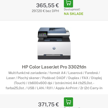
365,55 €
Dostupnosť:
297,20 € bez DPH
NA SKLADE
HP Color LaserJet Pro 3302fdn
Multifunkčné zariadenie / formát A4 / Laserová / Farebná /
Laser / Plochý skener / Podávač DADF / Duplex / FAX / Displej
(Touch) / čb600x600 dpi / (strán/min) A4 čb25,0st. -
farba25,0st. / USB / LAN / RJ11 / Apple AirPrint / 2r (2r) Carry-In
371,75 €