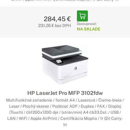
284,45 €
Dostupnosť:
231,26 € bez DPH
NA SKLADE
HP LaserJet Pro MFP 3102fdw
Multifunkčné zariadenie / formát A4 / Laserová / Čierno-biela /
Laser / Plochý skener / Podávač ADF / Duplex / FAX / Displej
(Touch) / čb1200x1200 dpi / (strán/min) A4 čb33,0st. / USB /
LAN / WiFi / Apple AirPrint / Certifikácia Mopria / 1r (2r) Carry-
In