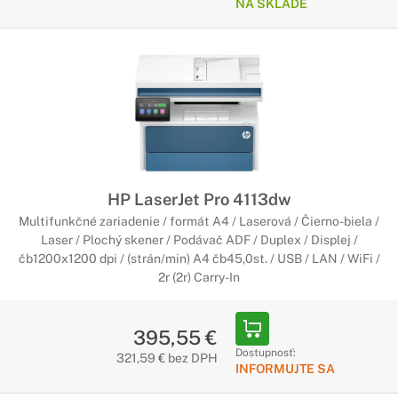
NA SKLADE
HP LaserJet Pro 4113dw
Multifunkčné zariadenie / formát A4 / Laserová / Čierno-biela /
Laser / Plochý skener / Podávač ADF / Duplex / Displej /
čb1200x1200 dpi / (strán/min) A4 čb45,0st. / USB / LAN / WiFi /
2r (2r) Carry-In
395,55 €
Dostupnosť:
321,59 € bez DPH
INFORMUJTE SA