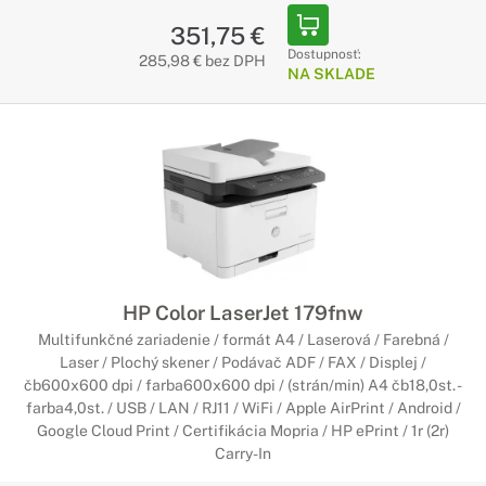
351,75 €
Dostupnosť:
285,98 € bez DPH
NA SKLADE
HP Color LaserJet 179fnw
Multifunkčné zariadenie / formát A4 / Laserová / Farebná /
Laser / Plochý skener / Podávač ADF / FAX / Displej /
čb600x600 dpi / farba600x600 dpi / (strán/min) A4 čb18,0st. -
farba4,0st. / USB / LAN / RJ11 / WiFi / Apple AirPrint / Android /
Google Cloud Print / Certifikácia Mopria / HP ePrint / 1r (2r)
Carry-In