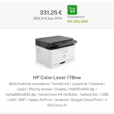
331,25 €
Dostupnosť:
269,31 € bez DPH
NA SKLADE
HP Color Laser 178nw
Multifunkčné zariadenie / formát A4 / Laserová / Farebná /
Laser / Plochý skener / Displej / čb600x600 dpi /
farba600x600 dpi / (strán/min) A4 čb18,0st. - farba4,0st. / USB
/ LAN / WiFi / Apple AirPrint / Android / Google Cloud Print / 1r
(2r) Carry-In