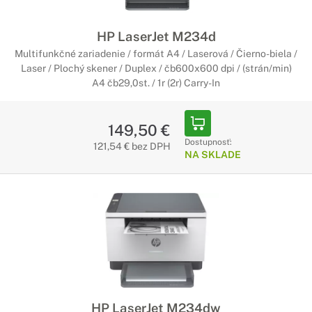
HP LaserJet M234d
Multifunkčné zariadenie / formát A4 / Laserová / Čierno-biela /
Laser / Plochý skener / Duplex / čb600x600 dpi / (strán/min)
A4 čb29,0st. / 1r (2r) Carry-In
149,50 €
Dostupnosť:
121,54 € bez DPH
NA SKLADE
HP LaserJet M234dw