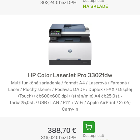
Dostupnosť:
302,24 € bez DPH
NA SKLADE
HP Color LaserJet Pro 3302fdw
Multifunkčné zariadenie / formát A4 / Laserová / Farebná /
Laser / Plochý skener / Podávač DADF / Duplex / FAX / Displej
(Touch) / čb600x600 dpi / (strán/min) A4 čb25,0st. -
farba25,0st. / USB / LAN / RJ11 / WiFi / Apple AirPrint / 2r (2r)
Carry-In
388,70 €
Dostupnosť:
316,02 € bez DPH