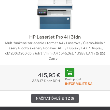
HP LaserJet Pro 4113fdn
Multifunkčné zariadenie / formát A4 / Laserová / Čierno-biela /
Laser / Plochý skener / Podávač ADF / Duplex / FAX / Displej /
čb1200x1200 dpi / (strán/min) A4 čb45,0st. / USB / LAN / 2r (2r)
Carry-In
415,95 €
Dostupnosť:
338,17 € bez DPH
INFORMUJTE SA
NAČÍTAŤ ĎALŠIE (1 Z 3)