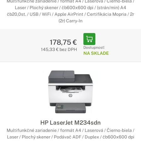
Multifunkčné zariadenie / formát A4 / Laserová / Čierno-biela /
Laser / Plochý skener / čb600x600 dpi / (strán/min) A4
čb20,0st. / USB / WiFi / Apple AirPrint / Certifikácia Mopria / 2r
(2r) Carry-In
178,75 €
Dostupnosť:
145,33 € bez DPH
NA SKLADE
HP LaserJet M234sdn
Multifunkčné zariadenie / formát A4 / Laserová / Čierno-biela /
Laser / Plochý skener / Podávač ADF / Duplex / čb600x600 dpi