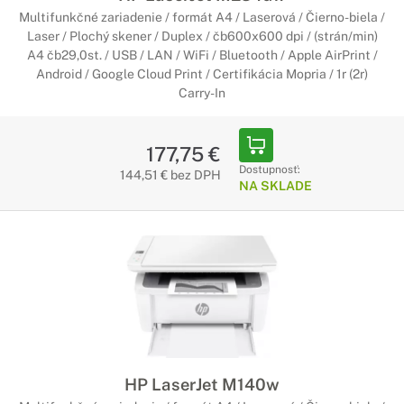
Multifunkčné zariadenie / formát A4 / Laserová / Čierno-biela /
Laser / Plochý skener / Duplex / čb600x600 dpi / (strán/min)
A4 čb29,0st. / USB / LAN / WiFi / Bluetooth / Apple AirPrint /
Android / Google Cloud Print / Certifikácia Mopria / 1r (2r)
Carry-In
177,75 €
Dostupnosť:
144,51 € bez DPH
NA SKLADE
HP LaserJet M140w