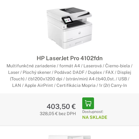
HP LaserJet Pro 4102fdn
Multifunkčné zariadenie / formát A4 / Laserová / Čierno-biela /
Laser / Plochý skener / Podávač DADF / Duplex / FAX / Displej
(Touch) / čb1200x1200 dpi / (strán/min) A4 čb40,0st. / USB /
LAN / Apple AirPrint / Certifikácia Mopria / 1r (2r) Carry-In
403,50 €
Dostupnosť:
328,05 € bez DPH
NA SKLADE