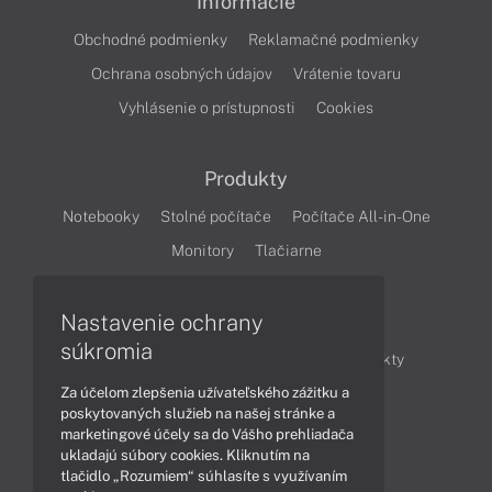
Informácie
Obchodné podmienky
Reklamačné podmienky
Ochrana osobných údajov
Vrátenie tovaru
Vyhlásenie o prístupnosti
Cookies
Produkty
Notebooky
Stolné počítače
Počítače All-in-One
Monitory
Tlačiarne
Nastavenie ochrany
Články
súkromia
Obchodné informácie
Novinky
Produkty
Za účelom zlepšenia užívateľského zážitku a
Technológie
Videá
poskytovaných služieb na našej stránke a
marketingové účely sa do Vášho prehliadača
ukladajú súbory cookies. Kliknutím na
Obsah
tlačidlo „Rozumiem“ súhlasíte s využívaním