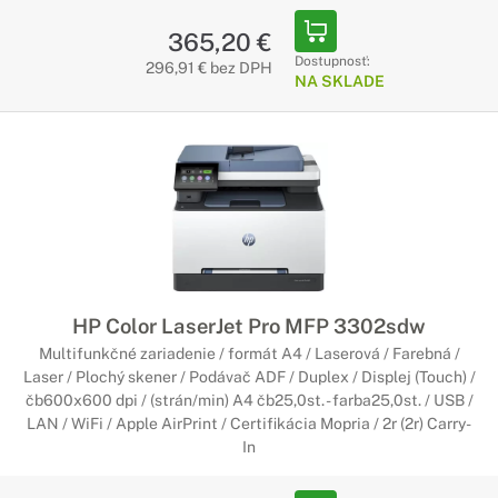
365,20 €
Dostupnosť:
296,91 € bez DPH
NA SKLADE
HP Color LaserJet Pro MFP 3302sdw
Multifunkčné zariadenie / formát A4 / Laserová / Farebná /
Laser / Plochý skener / Podávač ADF / Duplex / Displej (Touch) /
čb600x600 dpi / (strán/min) A4 čb25,0st. - farba25,0st. / USB /
LAN / WiFi / Apple AirPrint / Certifikácia Mopria / 2r (2r) Carry-
In