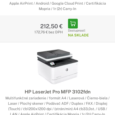
Apple AirPrint / Android / Google Cloud Print / Certifikácia
Mopria / 1r (2r) Carry-In
212,50 €
Dostupnosť:
172,76 € bez DPH
NA SKLADE
HP LaserJet Pro MFP 3102fdn
Multifunkčné zariadenie / formát A4 / Laserová / Čierno-biela /
Laser / Plochý skener / Podávač ADF / Duplex / FAX / Displej
(Touch) / čb1200x1200 dpi / (strán/min) A4 čb33,0st. / USB /
LAN / Apple AirPrint / Certifikácia Mopria / 1r (2r) Carry-In