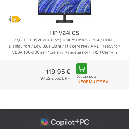
HP V24i G5
23,8" FHD 1920x1080px (16:9) 75Hz IPS / VGA / HDMI /
DisplayPort / Low Blue Light / Flicker-Free / AMD FreeSync /
VESA 100x100mm / čierny / Kancelársky / 1r (2r) Carry-In
119,95 €
Dostupnosť:
97,52 € bez DPH
INFORMUJTE SA