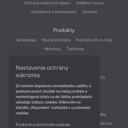
Ochrana osobných údajov
Vrátenie tovaru
Vyhlásenie o prístupnosti
Cookies
Produkty
Notebooky
Stolné počítače
Počítače All-in-One
Monitory
Tlačiarne
Nastavenie ochrany
Články
súkromia
Obchodné informácie
Novinky
Produkty
Za účelom zlepšenia užívateľského zážitku a
Technológie
Videá
poskytovaných služieb na našej stránke a
marketingové účely sa do Vášho prehliadača
ukladajú súbory cookies. Kliknutím na
Obsah
tlačidlo „Rozumiem“ súhlasíte s využívaním
cookies.
Ako nakupovať
Možnosti doručenia a platby
Podpora a servis
Servisné služby
Cenník servisu
Funkčné a technické cookies