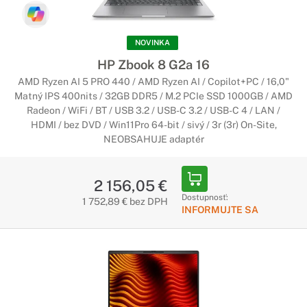
NOVINKA
HP Zbook 8 G2a 16
AMD Ryzen AI 5 PRO 440 / AMD Ryzen AI / Copilot+PC / 16,0"
Matný IPS 400nits / 32GB DDR5 / M.2 PCIe SSD 1000GB / AMD
Radeon / WiFi / BT / USB 3.2 / USB-C 3.2 / USB-C 4 / LAN /
HDMI / bez DVD / Win11Pro 64-bit / sivý / 3r (3r) On-Site,
NEOBSAHUJE adaptér
2 156,05 €
Dostupnosť:
1 752,89 € bez DPH
INFORMUJTE SA