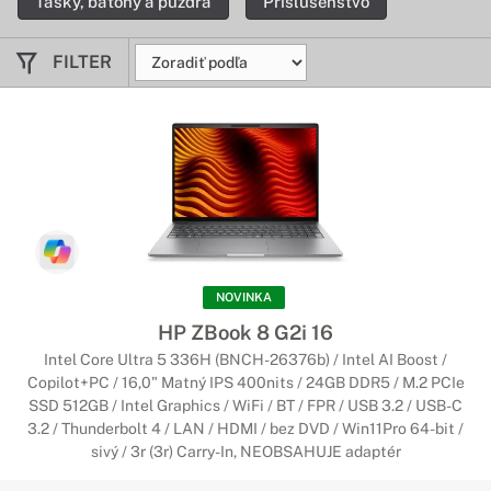
Tašky, batohy a púzdra
Príslušenstvo
FILTER
NOVINKA
HP ZBook 8 G2i 16
Intel Core Ultra 5 336H (BNCH-26376b) / Intel AI Boost /
Copilot+PC / 16,0" Matný IPS 400nits / 24GB DDR5 / M.2 PCIe
SSD 512GB / Intel Graphics / WiFi / BT / FPR / USB 3.2 / USB-C
3.2 / Thunderbolt 4 / LAN / HDMI / bez DVD / Win11Pro 64-bit /
sivý / 3r (3r) Carry-In, NEOBSAHUJE adaptér