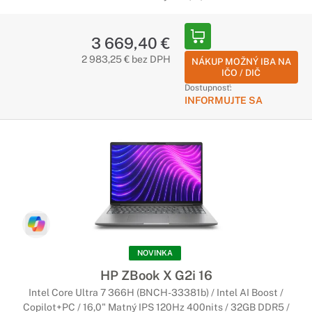
3 669,40 €
2 983,25 € bez DPH
NÁKUP MOŽNÝ IBA NA
IČO / DIČ
Dostupnosť:
INFORMUJTE SA
NOVINKA
HP ZBook X G2i 16
Intel Core Ultra 7 366H (BNCH-33381b) / Intel AI Boost /
Copilot+PC / 16,0" Matný IPS 120Hz 400nits / 32GB DDR5 /