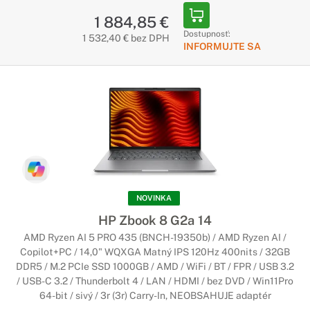
1 884,85 €
Dostupnosť:
1 532,40 € bez DPH
INFORMUJTE SA
NOVINKA
HP Zbook 8 G2a 14
AMD Ryzen AI 5 PRO 435 (BNCH-19350b) / AMD Ryzen AI /
Copilot+PC / 14,0" WQXGA Matný IPS 120Hz 400nits / 32GB
DDR5 / M.2 PCIe SSD 1000GB / AMD / WiFi / BT / FPR / USB 3.2
/ USB-C 3.2 / Thunderbolt 4 / LAN / HDMI / bez DVD / Win11Pro
64-bit / sivý / 3r (3r) Carry-In, NEOBSAHUJE adaptér