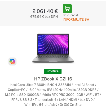
2 061,40 €
Dostupnosť:
1 675,94 € bez DPH
INFORMUJTE SA
NOVINKA
HP ZBook X G2i 16
Intel Core Ultra 7 366H (BNCH-33381b) / Intel AI Boost /
Copilot+PC / 16,0" Matný IPS 120Hz 400nits / 32GB DDR5 /
M.2 PCIe SSD 1000GB / nVidia RTX PRO 3000 12GB / WiFi / BT /
FPR / USB 3.2 / Thunderbolt 4 / LAN / HDMI / bez DVD /
Win11Pro 64-bit / sivý / 3r (3r) On-Site