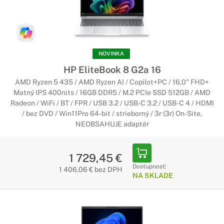
NOVINKA
HP EliteBook 8 G2a 16
AMD Ryzen 5 435 / AMD Ryzen AI / Copilot+PC / 16,0" FHD+
Matný IPS 400nits / 16GB DDR5 / M.2 PCIe SSD 512GB / AMD
Radeon / WiFi / BT / FPR / USB 3.2 / USB-C 3.2 / USB-C 4 / HDMI
/ bez DVD / Win11Pro 64-bit / strieborný / 3r (3r) On-Site,
NEOBSAHUJE adaptér
1 729,45 €
Dostupnosť:
1 406,06 € bez DPH
NA SKLADE