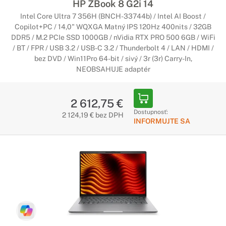
HP ZBook 8 G2i 14
Intel Core Ultra 7 356H (BNCH-33744b) / Intel AI Boost /
Copilot+PC / 14,0" WQXGA Matný IPS 120Hz 400nits / 32GB
DDR5 / M.2 PCIe SSD 1000GB / nVidia RTX PRO 500 6GB / WiFi
/ BT / FPR / USB 3.2 / USB-C 3.2 / Thunderbolt 4 / LAN / HDMI /
bez DVD / Win11Pro 64-bit / sivý / 3r (3r) Carry-In,
NEOBSAHUJE adaptér
2 612,75 €
Dostupnosť:
2 124,19 € bez DPH
INFORMUJTE SA