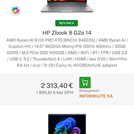
NOVINKA
HP Zbook 8 G2a 14
AMD Ryzen AI 9 HX PRO 470 (BNCH-34603b) / AMD Ryzen AI /
Copilot+PC / 14,0" WQXGA Matný IPS 120Hz 400nits / 32GB
DDR5 / M.2 PCIe SSD 1000GB / AMD / WiFi / BT / FPR / USB 3.2
/ USB-C 3.2 / Thunderbolt 4 / LAN / HDMI / bez DVD / Win11Pro
64-bit / sivý / 3r (3r) Carry-In, NEOBSAHUJE adaptér
2 313,40 €
Dostupnosť:
1 880,81 € bez DPH
INFORMUJTE SA