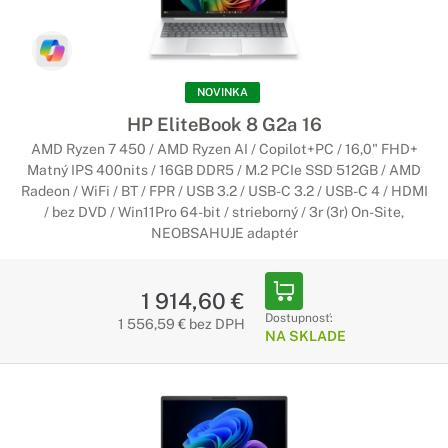
NOVINKA
HP EliteBook 8 G2a 16
AMD Ryzen 7 450 / AMD Ryzen AI / Copilot+PC / 16,0" FHD+
Matný IPS 400nits / 16GB DDR5 / M.2 PCIe SSD 512GB / AMD
Radeon / WiFi / BT / FPR / USB 3.2 / USB-C 3.2 / USB-C 4 / HDMI
/ bez DVD / Win11Pro 64-bit / strieborný / 3r (3r) On-Site,
NEOBSAHUJE adaptér
1 914,60 €
Dostupnosť:
1 556,59 € bez DPH
NA SKLADE