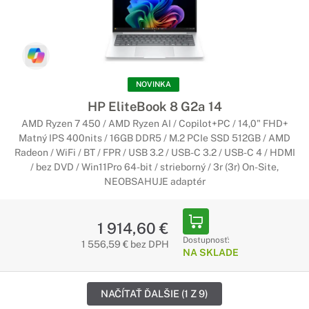
NOVINKA
HP EliteBook 8 G2a 14
AMD Ryzen 7 450 / AMD Ryzen AI / Copilot+PC / 14,0" FHD+
Matný IPS 400nits / 16GB DDR5 / M.2 PCIe SSD 512GB / AMD
Radeon / WiFi / BT / FPR / USB 3.2 / USB-C 3.2 / USB-C 4 / HDMI
/ bez DVD / Win11Pro 64-bit / strieborný / 3r (3r) On-Site,
NEOBSAHUJE adaptér
1 914,60 €
Dostupnosť:
1 556,59 € bez DPH
NA SKLADE
NAČÍTAŤ ĎALŠIE (1 Z 9)