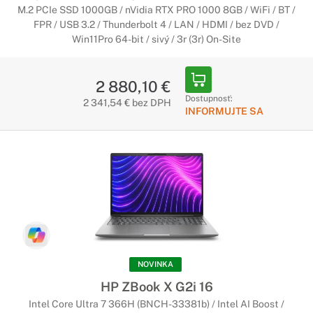
M.2 PCIe SSD 1000GB / nVidia RTX PRO 1000 8GB / WiFi / BT /
FPR / USB 3.2 / Thunderbolt 4 / LAN / HDMI / bez DVD /
Win11Pro 64-bit / sivý / 3r (3r) On-Site
2 880,10 €
Dostupnosť:
2 341,54 € bez DPH
INFORMUJTE SA
NOVINKA
HP ZBook X G2i 16
Intel Core Ultra 7 366H (BNCH-33381b) / Intel AI Boost /