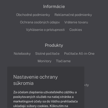
Informácie
Obchodné podmienky
Reklamačné podmienky
Ochrana osobných údajov
Vrátenie tovaru
Vyhlásenie o prístupnosti
Cookies
Produkty
Notebooky
Stolné počítače
Počítače All-in-One
Monitory
Tlačiarne
Nastavenie ochrany
Články
súkromia
Obchodné informácie
Novinky
Produkty
Za účelom zlepšenia užívateľského zážitku a
Technológie
Videá
poskytovaných služieb na našej stránke a
marketingové účely sa do Vášho prehliadača
ukladajú súbory cookies. Kliknutím na
Obsah