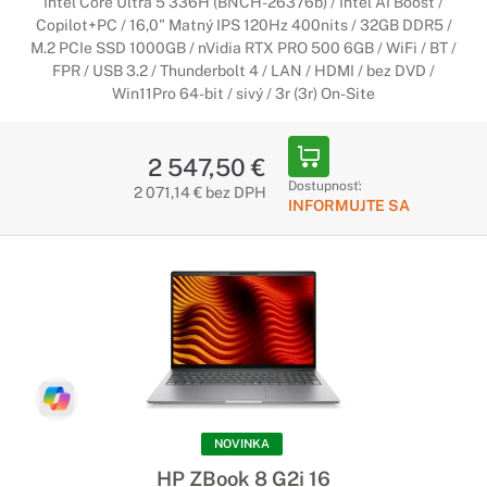
Intel Core Ultra 5 336H (BNCH-26376b) / Intel AI Boost /
Copilot+PC / 16,0" Matný IPS 120Hz 400nits / 32GB DDR5 /
M.2 PCIe SSD 1000GB / nVidia RTX PRO 500 6GB / WiFi / BT /
FPR / USB 3.2 / Thunderbolt 4 / LAN / HDMI / bez DVD /
Win11Pro 64-bit / sivý / 3r (3r) On-Site
2 547,50 €
Dostupnosť:
2 071,14 € bez DPH
INFORMUJTE SA
NOVINKA
HP ZBook 8 G2i 16