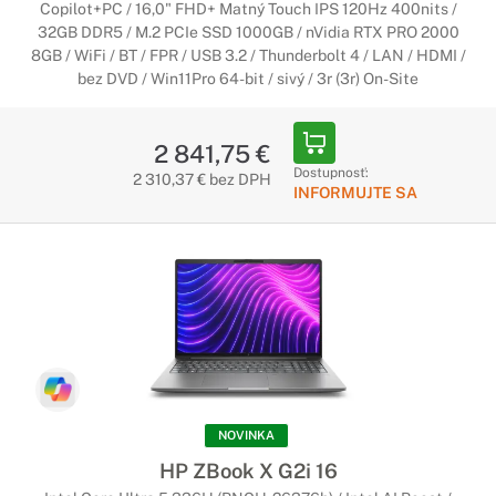
Copilot+PC / 16,0" FHD+ Matný Touch IPS 120Hz 400nits /
32GB DDR5 / M.2 PCIe SSD 1000GB / nVidia RTX PRO 2000
8GB / WiFi / BT / FPR / USB 3.2 / Thunderbolt 4 / LAN / HDMI /
bez DVD / Win11Pro 64-bit / sivý / 3r (3r) On-Site
2 841,75 €
Dostupnosť:
2 310,37 € bez DPH
INFORMUJTE SA
NOVINKA
HP ZBook X G2i 16