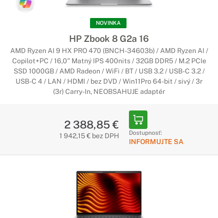
NOVINKA
HP Zbook 8 G2a 16
AMD Ryzen AI 9 HX PRO 470 (BNCH-34603b) / AMD Ryzen AI /
Copilot+PC / 16,0" Matný IPS 400nits / 32GB DDR5 / M.2 PCIe
SSD 1000GB / AMD Radeon / WiFi / BT / USB 3.2 / USB-C 3.2 /
USB-C 4 / LAN / HDMI / bez DVD / Win11Pro 64-bit / sivý / 3r
(3r) Carry-In, NEOBSAHUJE adaptér
2 388,85 €
Dostupnosť:
1 942,15 € bez DPH
INFORMUJTE SA