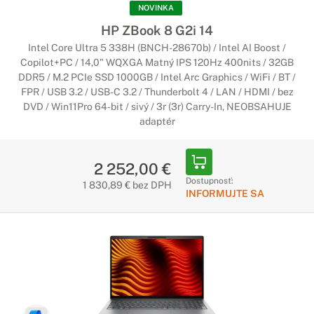
NOVINKA
HP ZBook 8 G2i 14
Intel Core Ultra 5 338H (BNCH-28670b) / Intel AI Boost /
Copilot+PC / 14,0" WQXGA Matný IPS 120Hz 400nits / 32GB
DDR5 / M.2 PCIe SSD 1000GB / Intel Arc Graphics / WiFi / BT /
FPR / USB 3.2 / USB-C 3.2 / Thunderbolt 4 / LAN / HDMI / bez
DVD / Win11Pro 64-bit / sivý / 3r (3r) Carry-In, NEOBSAHUJE
adaptér
2 252,00 €
Dostupnosť:
1 830,89 € bez DPH
INFORMUJTE SA