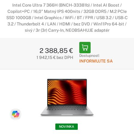
Intel Core Ultra 7 366H (BNCH-33381b) / Intel AI Boost /
Copilot+PC / 16,0" Matný IPS 400nits / 32GB DDR5 / M.2 PCIe
SSD 1000GB / Intel Graphics / WiFi / BT / FPR / USB 3.2 / USB-C
3.2 / Thunderbolt 4 / LAN / HDMI / bez DVD / Win11Pro 64-bit /
sivý / 3r (3r) Carry-In, NEOBSAHUJE adaptér
2 388,85 €
Dostupnosť:
1 942,15 € bez DPH
INFORMUJTE SA
NOVINKA