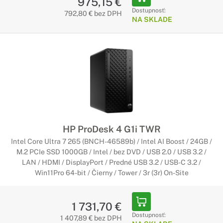
975,15 €
Dostupnosť:
792,80 € bez DPH
NA SKLADE
HP ProDesk 4 G1i TWR
Intel Core Ultra 7 265 (BNCH-46589b) / Intel AI Boost / 24GB /
M.2 PCIe SSD 1000GB / Intel / bez DVD / USB 2.0 / USB 3.2 /
LAN / HDMI / DisplayPort / Predné USB 3.2 / USB-C 3.2 /
Win11Pro 64-bit / Čierny / Tower / 3r (3r) On-Site
1 731,70 €
Dostupnosť:
1 407,89 € bez DPH