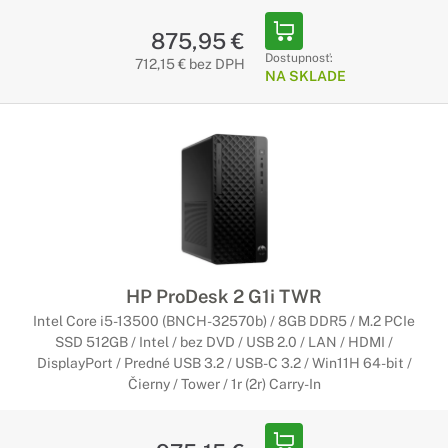
875,95 €
Dostupnosť:
712,15 € bez DPH
NA SKLADE
HP ProDesk 2 G1i TWR
Intel Core i5-13500 (BNCH-32570b) / 8GB DDR5 / M.2 PCIe
SSD 512GB / Intel / bez DVD / USB 2.0 / LAN / HDMI /
DisplayPort / Predné USB 3.2 / USB-C 3.2 / Win11H 64-bit /
Čierny / Tower / 1r (2r) Carry-In