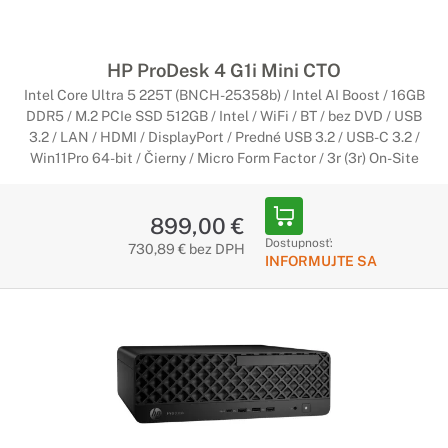
Pracovné stanice HP
Maximálny výkon pre náročnú prácu
HP ProDesk 4 G1i Mini CTO
Intel Core Ultra 5 225T (BNCH-25358b) / Intel AI Boost / 16GB
Pracovné stanice HP sú navrhnuté tak, aby bez problémov
DDR5 / M.2 PCIe SSD 512GB / Intel / WiFi / BT / bez DVD / USB
zvládli akúkoľvek úlohu. Či už sa jedná o náročné editovanie,
3.2 / LAN / HDMI / DisplayPort / Predné USB 3.2 / USB-C 3.2 /
renderovanie alebo prácu s 3D grafikou, pracovné stanice HP
Win11Pro 64-bit / Čierny / Micro Form Factor / 3r (3r) On-Site
sú pripravené na všetko.
Pracovné počítače HP s nVidia RTX
899,00 €
Dostupnosť:
730,89 € bez DPH
Vylepši svoju prácu so špičkovou grafickou
INFORMUJTE SA
kartou
S grafickou kartou Nvidia RTX Vám už nič nestojí v ceste.
Vyskúšajte obrovský výkon grafických kariet Nvidia RTX.
Malé pracovné počítače HP Micro
Form Factor