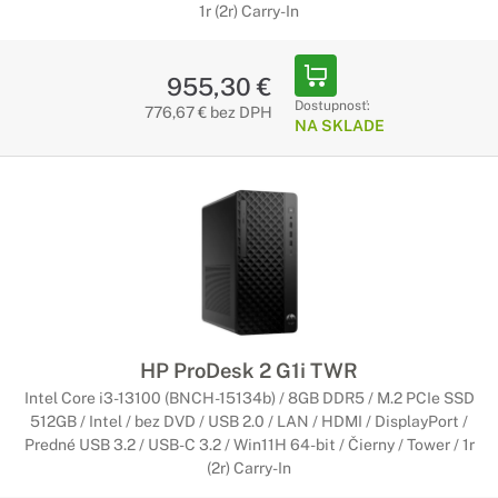
1r (2r) Carry-In
955,30 €
Dostupnosť:
776,67 € bez DPH
NA SKLADE
HP ProDesk 2 G1i TWR
Intel Core i3-13100 (BNCH-15134b) / 8GB DDR5 / M.2 PCIe SSD
512GB / Intel / bez DVD / USB 2.0 / LAN / HDMI / DisplayPort /
Predné USB 3.2 / USB-C 3.2 / Win11H 64-bit / Čierny / Tower / 1r
(2r) Carry-In