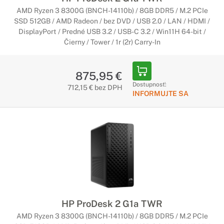
AMD Ryzen 3 8300G (BNCH-14110b) / 8GB DDR5 / M.2 PCIe
SSD 512GB / AMD Radeon / bez DVD / USB 2.0 / LAN / HDMI /
DisplayPort / Predné USB 3.2 / USB-C 3.2 / Win11H 64-bit /
Čierny / Tower / 1r (2r) Carry-In
875,95 €
Dostupnosť:
712,15 € bez DPH
INFORMUJTE SA
HP ProDesk 2 G1a TWR
AMD Ryzen 3 8300G (BNCH-14110b) / 8GB DDR5 / M.2 PCIe