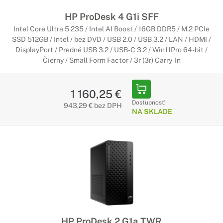
Nenechajte sa zmiasť ich rozmermi
HP ProDesk 4 G1i SFF
Aj napriek veľmi kompaktným rozmerom obsahujú tieto
počítače v sebe výkonné komponenty. Nemusíte sa preto báť,
Intel Core Ultra 5 235 / Intel AI Boost / 16GB DDR5 / M.2 PCIe
že by mali problém s akoukoľvek bežnou úlohou.
SSD 512GB / Intel / bez DVD / USB 2.0 / USB 3.2 / LAN / HDMI /
DisplayPort / Predné USB 3.2 / USB-C 3.2 / Win11Pro 64-bit /
Čierny / Small Form Factor / 3r (3r) Carry-In
Pracovné počítače HP Small Form
Factor
1 160,25 €
Perfektne zapadne na Váš pracovný stôl
Dostupnosť:
943,29 € bez DPH
NA SKLADE
Počítače s rozmerom Small Form Factor predstavujú ideálny
kompromis medzi kompaktnými rozmermi a výkonom. To z
nich robí ideálnych kandidátov pre prácu v kancelárií.
HP ProDesk 2 G1a TWR