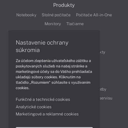
Produkty
Notebooky
Stolné počítače
Počítače All-in-One
Monitory
Tlačiarne
Nastavenie ochrany
Články
súkromia
Obchodné informácie
Novinky
Produkty
Za účelom zlepšenia užívateľského zážitku a
Technológie
Videá
poskytovaných služieb na našej stránke a
marketingové účely sa do Vášho prehliadača
ukladajú súbory cookies. Kliknutím na
Obsah
tlačidlo „Rozumiem“ súhlasíte s využívaním
cookies.
Ako nakupovať
Možnosti doručenia a platby
Podpora a servis
Servisné služby
Cenník servisu
Funkčné a technické cookies
Analytické cookies
Marketingové a reklamné cookies
Kontakty
043 4224 771
Obchodné oddelenie