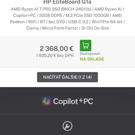
HP EliteBoard G1a
AMD Ryzen AI 7 PRO 350 (BNCH-24011b) / AMD Ryzen AI /
Copilot+PC / 32GB DDR5 / M.2 PCIe SSD 1000GB / AMD
Radeon / WiFi / BT / bez DVD / USB-C 3.2 / Win11Pro 64-bit /
Čierny / Micro Form Factor / 3r (3r) On-Site
2 368,00 €
Dostupnosť:
1 925,20 € bez DPH
NA SKLADE
NAČÍTAŤ ĎALŠIE (1 Z 14)