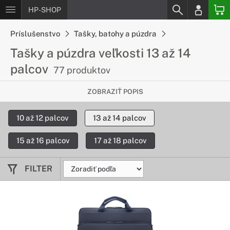
HP-SHOP
Príslušenstvo
Tašky, batohy a púzdra
Tašky a púzdra veľkosti 13 až 14
palcov
77 produktov
Zoberte si Váš notebook kdekoľvek
ZOBRAZIŤ POPIS
Tieto šikovné tašky a púzdra sú určené pre 13 až 14-palcové
10 až 12 palcov
13 až 14 palcov
notebooky. Vďaka nim udržíte svoje zariadenie v bezpečí a
ľahko ho zoberiete všade tam, kam potrebujete.
15 až 16 palcov
17 až 18 palcov
FILTER