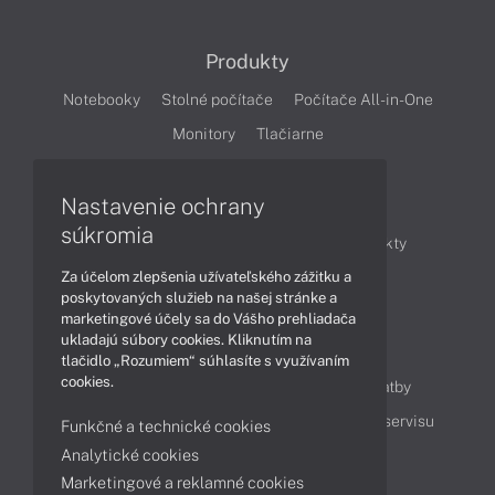
Produkty
Notebooky
Stolné počítače
Počítače All-in-One
Monitory
Tlačiarne
Nastavenie ochrany
Články
súkromia
Obchodné informácie
Novinky
Produkty
Za účelom zlepšenia užívateľského zážitku a
Technológie
Videá
poskytovaných služieb na našej stránke a
marketingové účely sa do Vášho prehliadača
ukladajú súbory cookies. Kliknutím na
Obsah
tlačidlo „Rozumiem“ súhlasíte s využívaním
cookies.
Ako nakupovať
Možnosti doručenia a platby
Podpora a servis
Servisné služby
Cenník servisu
Funkčné a technické cookies
Analytické cookies
Marketingové a reklamné cookies
Kontakty