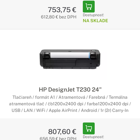
753,75 €
Dostupnosť:
612,80 € bez DPH
NA SKLADE
HP DesignJet T230 24"
Tlačiareň / formát A1 / Atramentová / Farebná / Termálna
atramentová tlač / čb1200x2400 dpi / farba1200x2400 dpi /
USB / LAN / WiFi / Apple AirPrint / Android / 1r (2r) Carry-In
807,60 €
Dostupnosť:
656,59 € bez DPH