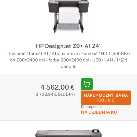
HP DesignJet Z9+ A1 24"
Tlačiareň / formát A1 / Atramentová / Farebná / HDD (500GB) /
čb1200x2400 dpi / farba1200x2400 dpi / USB / LAN / 1r (2r)
Carry-In
4 562,00 €
3 708,94 € bez DPH
NÁKUP MOŽNÝ IBA NA
IČO / DIČ
Dostupnosť:
NA OBJEDNÁVKU