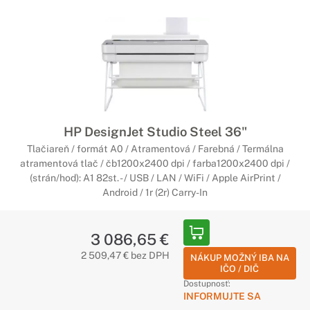
HP DesignJet Studio Steel 36"
Tlačiareň / formát A0 / Atramentová / Farebná / Termálna
atramentová tlač / čb1200x2400 dpi / farba1200x2400 dpi /
(strán/hod): A1 82st. - / USB / LAN / WiFi / Apple AirPrint /
Android / 1r (2r) Carry-In
3 086,65 €
2 509,47 € bez DPH
NÁKUP MOŽNÝ IBA NA
IČO / DIČ
Dostupnosť:
INFORMUJTE SA