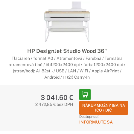
HP DesignJet Studio Wood 36"
Tlačiareň / formát A0 / Atramentová / Farebná / Termálna
atramentová tlač / čb1200x2400 dpi / farba1200x2400 dpi /
(strán/hod): A1 82st. - / USB / LAN / WiFi / Apple AirPrint /
Android / 1r (2r) Carry-In
3 041,60 €
2 472,85 € bez DPH
NÁKUP MOŽNÝ IBA NA
IČO / DIČ
Dostupnosť:
INFORMUJTE SA