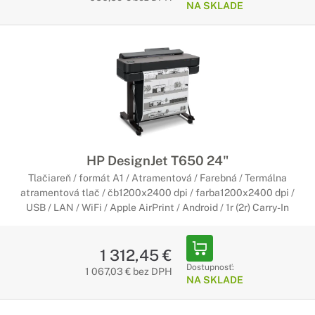
NA SKLADE
HP DesignJet T650 24"
Tlačiareň / formát A1 / Atramentová / Farebná / Termálna
atramentová tlač / čb1200x2400 dpi / farba1200x2400 dpi /
USB / LAN / WiFi / Apple AirPrint / Android / 1r (2r) Carry-In
1 312,45 €
Dostupnosť:
1 067,03 € bez DPH
NA SKLADE