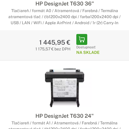
HP DesignJet T630 36"
Tlačiareň / formát A0 / Atramentová / Farebná / Termálna
atramentová tlač / čb1200x2400 dpi / farba1200x2400 dpi /
USB / LAN / WiFi / Apple AirPrint / Android / 1r (2r) Carry-In
1 445,95 €
Dostupnosť:
1 175,57 € bez DPH
NA SKLADE
HP DesignJet T630 24"
Tlačiareň / formát A1 / Atramentová / Farebná / Termálna