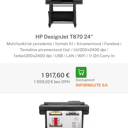
HP DesignJet T870 24"
Multifunkčné zariadenie / formát A1 / Atramentová / Farebná /
Termálna atramentová tlač / čb1200x2400 dpi /
farba1200x2400 dpi / USB / LAN / WiFi / 1r (2r) Carry-In
1 917,60 €
Dostupnosť:
1 559,02 € bez DPH
INFORMUJTE SA