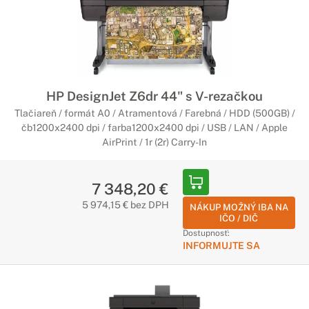
HP DesignJet Z6dr 44" s V-rezačkou
Tlačiareň / formát A0 / Atramentová / Farebná / HDD (500GB) /
čb1200x2400 dpi / farba1200x2400 dpi / USB / LAN / Apple
AirPrint / 1r (2r) Carry-In
7 348,20 €
5 974,15 € bez DPH
NÁKUP MOŽNÝ IBA NA
IČO / DIČ
Dostupnosť:
INFORMUJTE SA