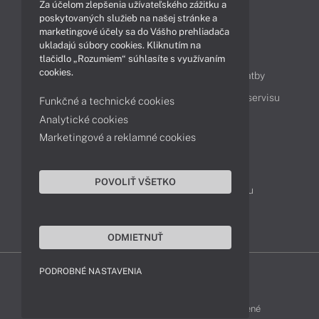
Za účelom zlepšenia užívateľského zážitku a
Technológie
Videá
poskytovaných služieb na našej stránke a
marketingové účely sa do Vášho prehliadača
ukladajú súbory cookies. Kliknutím na
Obsah
tlačidlo „Rozumiem“ súhlasíte s využívaním
cookies.
Ako nakupovať
Možnosti doručenia a platby
Podpora a servis
Servisné služby
Cenník servisu
Funkčné a technické cookies
Analytické cookies
Marketingové a reklamné cookies
Kontakty
043 4224 771
Obchodné oddelenie
POVOLIŤ VŠETKO
Servisné oddelenie
Reklamácia tovaru
TeamViewer (vzdialená podpora)
ODMIETNUŤ
PODROBNÉ NASTAVENIA
HP-SHOP © 2012 - 2026 Všetky práva vyhradené