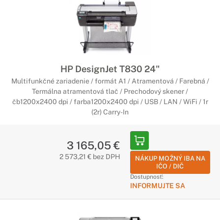
HP DesignJet T830 24"
Multifunkčné zariadenie / formát A1 / Atramentová / Farebná /
Termálna atramentová tlač / Prechodový skener /
čb1200x2400 dpi / farba1200x2400 dpi / USB / LAN / WiFi / 1r
(2r) Carry-In
3 165,05 €
2 573,21 € bez DPH
NÁKUP MOŽNÝ IBA NA
IČO / DIČ
Dostupnosť:
INFORMUJTE SA