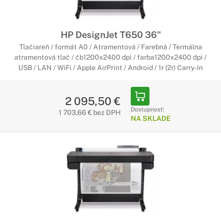
HP DesignJet T650 36"
Tlačiareň / formát A0 / Atramentová / Farebná / Termálna
atramentová tlač / čb1200x2400 dpi / farba1200x2400 dpi /
USB / LAN / WiFi / Apple AirPrint / Android / 1r (2r) Carry-In
2 095,50 €
Dostupnosť:
1 703,66 € bez DPH
NA SKLADE