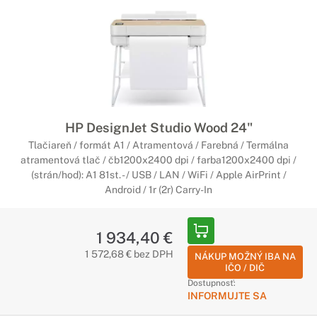
HP DesignJet Studio Wood 24"
Tlačiareň / formát A1 / Atramentová / Farebná / Termálna
atramentová tlač / čb1200x2400 dpi / farba1200x2400 dpi /
(strán/hod): A1 81st. - / USB / LAN / WiFi / Apple AirPrint /
Android / 1r (2r) Carry-In
1 934,40 €
1 572,68 € bez DPH
NÁKUP MOŽNÝ IBA NA
IČO / DIČ
Dostupnosť:
INFORMUJTE SA