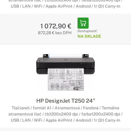
atramentová tlač / čb1200x2400 dpi / farba1200x2400 dpi /
USB / LAN / WiFi / Apple AirPrint / Android / 1r (2r) Carry-In
1 072,90 €
Dostupnosť:
872,28 € bez DPH
NA SKLADE
HP DesignJet T250 24"
Tlačiareň / formát A1 / Atramentová / Farebná / Termálna
atramentová tlač / čb1200x2400 dpi / farba1200x2400 dpi /
USB / LAN / WiFi / Apple AirPrint / Android / 1r (2r) Carry-In