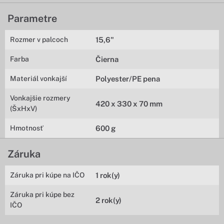
Parametre
Rozmer v palcoch
15,6"
Farba
Čierna
Materiál vonkajší
Polyester/PE pena
Vonkajšie rozmery
420 x 330 x 70 mm
(ŠxHxV)
Hmotnosť
600 g
Záruka
Záruka pri kúpe na IČO
1 rok(y)
Záruka pri kúpe bez
2 rok(y)
IČO