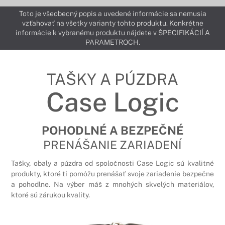
Toto je všeobecný popis a uvedené informácie sa nemusia
vzťahovať na všetky varianty tohto produktu. Konkrétne
informácie k vybranému produktu nájdete v ŠPECIFIKÁCIÍ A
PARAMETROCH.
TAŠKY A PÚZDRA
Case Logic
POHODLNÉ A BEZPEČNÉ
PRENÁŠANIE ZARIADENÍ
Tašky, obaly a púzdra od spoločnosti Case Logic sú kvalitné
produkty, ktoré ti pomôžu prenášať svoje zariadenie bezpečne
a pohodlne. Na výber máš z mnohých skvelých materiálov,
ktoré sú zárukou kvality.