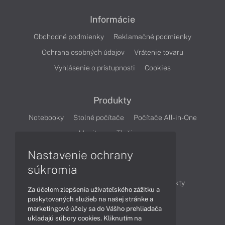
Informácie
Obchodné podmienky
Reklamačné podmienky
Ochrana osobných údajov
Vrátenie tovaru
Vyhlásenie o prístupnosti
Cookies
Produkty
Notebooky
Stolné počítače
Počítače All-in-One
Monitory
Tlačiarne
Nastavenie ochrany
Články
súkromia
Obchodné informácie
Novinky
Produkty
Za účelom zlepšenia užívateľského zážitku a
Technológie
Videá
poskytovaných služieb na našej stránke a
marketingové účely sa do Vášho prehliadača
ukladajú súbory cookies. Kliknutím na