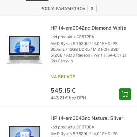
PODĽA PARAMETROV
2
HP 14-em0042nc Diamond White
kód produktu:
CF5T2EA
AMD Ryzen 5 7520U / 14,0" FHD IPS
300nits / 16GB DDR5 / M.2 PCIe SSD
512GB / AMD Radeon / Win11H 64-bit / 2r
(2r) Carry-In
NA SKLADE
545,15 €
443,21 € bez DPH
HP 14-em0043nc Natural Silver
kód produktu:
CF5T3EA
AMD Ryzen 5 7520U / 14,0" FHD IPS