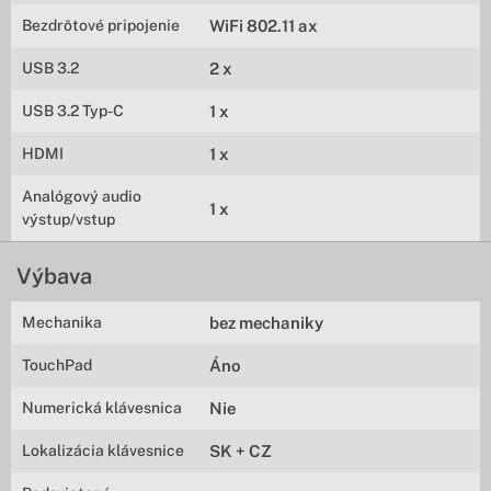
Bezdrôtové pripojenie
WiFi 802.11 ax
USB 3.2
2 x
USB 3.2 Typ-C
1 x
HDMI
1 x
Analógový audio
1 x
výstup/vstup
Výbava
Mechanika
bez mechaniky
TouchPad
Áno
Numerická klávesnica
Nie
Lokalizácia klávesnice
SK + CZ