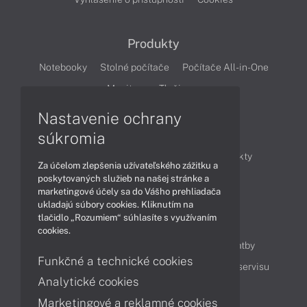
Produkty
Notebooky
Stolné počítače
Počítače All-in-One
Monitory
Tlačiarne
Nastavenie ochrany
Články
súkromia
Obchodné informácie
Novinky
Produkty
Za účelom zlepšenia užívateľského zážitku a
Technológie
Videá
poskytovaných služieb na našej stránke a
marketingové účely sa do Vášho prehliadača
ukladajú súbory cookies. Kliknutím na
tlačidlo „Rozumiem“ súhlasíte s využívaním
Obsah
cookies.
Ako nakupovať
Možnosti doručenia a platby
Funkčné a technické cookies
Podpora a servis
Servisné služby
Cenník servisu
Analytické cookies
Marketingové a reklamné cookies