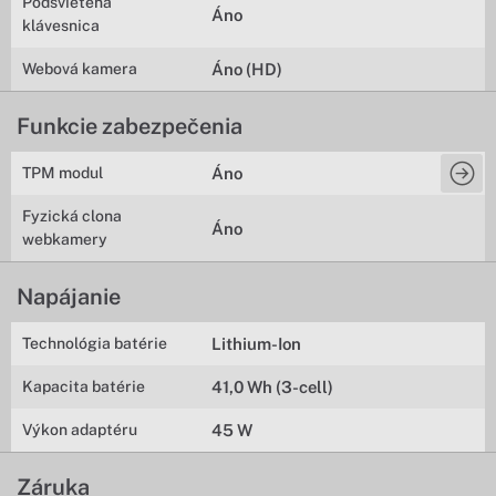
Podsvietená
Áno
klávesnica
Webová kamera
Áno (HD)
Funkcie zabezpečenia
TPM modul
Áno
Fyzická clona
Áno
webkamery
Napájanie
Technológia batérie
Lithium-Ion
Kapacita batérie
41,0 Wh (3-cell)
Výkon adaptéru
45 W
Záruka