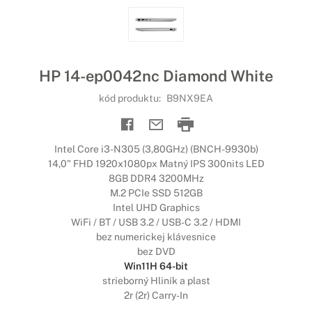
HP 14-ep0042nc Diamond White
kód produktu:
B9NX9EA
Intel Core i3-N305 (3,80GHz) (BNCH-9930b)
14,0" FHD 1920x1080px Matný IPS 300nits LED
8GB DDR4 3200MHz
M.2 PCIe SSD 512GB
Intel UHD Graphics
WiFi / BT / USB 3.2 / USB-C 3.2 / HDMI
bez numerickej klávesnice
bez DVD
Win11H 64-bit
strieborný Hliník a plast
2r (2r) Carry-In