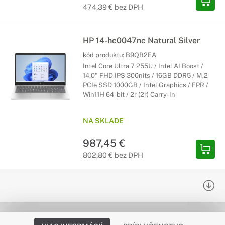
474,39 € bez DPH
HP 14-hc0047nc Natural Silver
kód produktu:
B9QB2EA
Intel Core Ultra 7 255U / Intel AI Boost /
14,0" FHD IPS 300nits / 16GB DDR5 / M.2
PCIe SSD 1000GB / Intel Graphics / FPR /
Win11H 64-bit / 2r (2r) Carry-In
NA SKLADE
987,45 €
802,80 € bez DPH