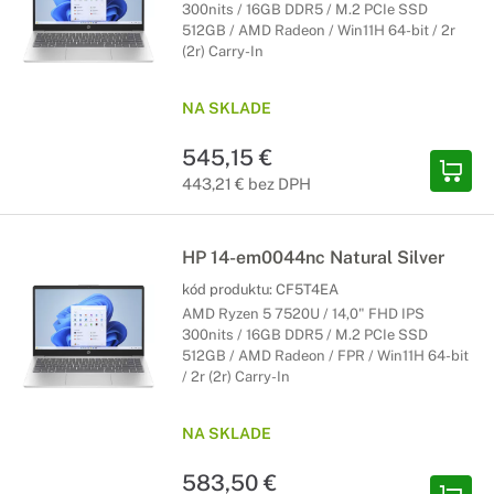
300nits / 16GB DDR5 / M.2 PCIe SSD
512GB / AMD Radeon / Win11H 64-bit / 2r
(2r) Carry-In
NA SKLADE
545,15 €
443,21 € bez DPH
HP 14-em0044nc Natural Silver
kód produktu:
CF5T4EA
AMD Ryzen 5 7520U / 14,0" FHD IPS
300nits / 16GB DDR5 / M.2 PCIe SSD
512GB / AMD Radeon / FPR / Win11H 64-bit
/ 2r (2r) Carry-In
NA SKLADE
583,50 €