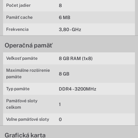
Počet jadier
8
Pamäť cache
6 MB
Frekvencia
3,80 - GHz
Operačná pamäť
Veľkosť pamäte
8 GB RAM (1x8)
Maximálne rozšírenie
8 GB
pamäte
Typ pamäte
DDR4 - 3200MHz
Pamäťové sloty
1
celkom
Voľne pamäťové sloty
0
Grafická karta