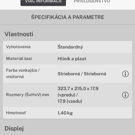
VIAC INFORMÁCIÍ
PRÍSLUŠENSTVO
ŠPECIFIKÁCIA A PARAMETRE
Vlastnosti
Vyhotovenie
Štandardný
Materiál šasi
Hliník a plast
Farba vonkajšia /
Strieborná / Strieborná
vnútorná
323,7 x 215,0 x 17,9
Rozmery (ŠxHxV) mm
(vpredu) /
17,9 (vzadu)
Hmotnosť
1,40 kg
Displej