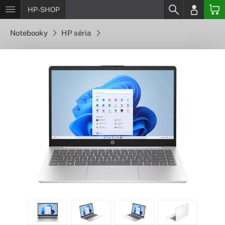
HP-SHOP
Notebooky
HP séria