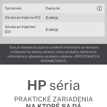
Typ záruky
Carry-In
Záruka pri kúpe na IČO
2 rok(y)
Záruka pri kúpe bez
2 rok(y)
IČO
Toto je všeobecný popis a uvedené informácie sa nemusia
vzťahovať na všetky varianty tohto produktu. Konkrétne
informácie k vybranému produktu nájdete v ŠPECIFIKÁCIÍ A
PARAMETROCH.
HP
séria
PRAKTICKÉ ZARIADENIA
NA KTORÉ SA DÁ