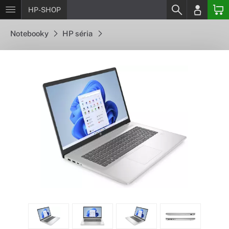
HP-SHOP
Notebooky
HP séria