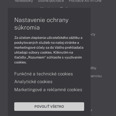
Notebooky
Stolné počítače
Počítače All-in-One
Monitory
Tlačiarne
Nastavenie ochrany
Články
súkromia
Obchodné informácie
Novinky
Produkty
Za účelom zlepšenia užívateľského zážitku a
Technológie
Videá
poskytovaných služieb na našej stránke a
marketingové účely sa do Vášho prehliadača
ukladajú súbory cookies. Kliknutím na
tlačidlo „Rozumiem“ súhlasíte s využívaním
Obsah
cookies.
Ako nakupovať
Možnosti doručenia a platby
Funkčné a technické cookies
Podpora a servis
Servisné služby
Cenník servisu
Analytické cookies
Marketingové a reklamné cookies
Kontakty
043 4224 771
Obchodné oddelenie
POVOLIŤ VŠETKO
Servisné oddelenie
Reklamácia tovaru