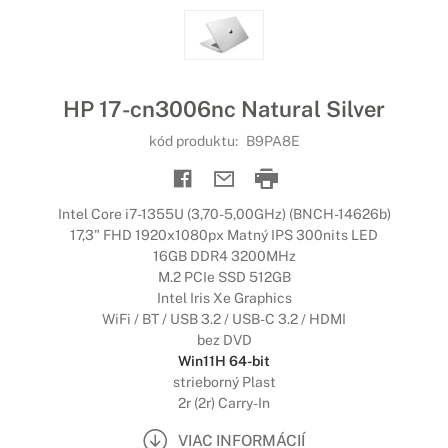
HP 17-cn3006nc Natural Silver
kód produktu:
B9PA8E
Intel Core i7-1355U (3,70-5,00GHz) (BNCH-14626b)
17,3" FHD 1920x1080px Matný IPS 300nits LED
16GB DDR4 3200MHz
M.2 PCIe SSD 512GB
Intel Iris Xe Graphics
WiFi / BT / USB 3.2 / USB-C 3.2 / HDMI
bez DVD
Win11H 64-bit
strieborný Plast
2r (2r) Carry-In
VIAC INFORMÁCIÍ