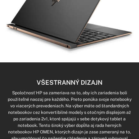
VŠESTRANNÝ DIZAJN
Spoločnosť HP sa zameriava na to, aby ich zariadenia boli
použiteľné naozaj pre každého. Preto ponúka svoje notebooky
vo viacerých prevedeniach. Na výber máte od štandardných
notebookov cez konvertibilné modely s otočným displejom až
po zariadenia 2v1, ktoré spájajú v sebe dotykový tablet a
notebook. Tento široký výber dopĺňa aj rada herných
notebookov HP OMEN, ktorých dizajn je zase zameraný na to,
aby umožňoval čo najlepšie chladenie a zároveň vyhovoval