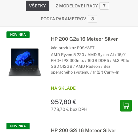
VŠETKY
Z MODELOVEJ RADY
7
PODĽA PARAMETROV
3
NOVINKA
HP 200 G2a 16 Meteor Silver
kód produktu:
E0SY3ET
AMD Ryzen 5 220 / AMD Ryzen AI / 16,0"
FHD+ IPS 300nits / 16GB DDR5 / M.2 PCIe
SSD 512GB / AMD Radeon / Bez
operačného systému / 1r (2r) Carry-In
NA SKLADE
957,80 €
778,70 € bez DPH
NOVINKA
HP 200 G2i 16 Meteor Silver