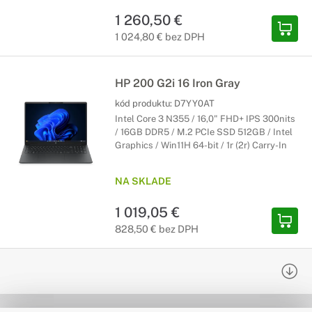
1 260,50 €
1 024,80 € bez DPH
HP 200 G2i 16 Iron Gray
kód produktu:
D7YY0AT
Intel Core 3 N355 / 16,0" FHD+ IPS 300nits
/ 16GB DDR5 / M.2 PCIe SSD 512GB / Intel
Graphics / Win11H 64-bit / 1r (2r) Carry-In
NA SKLADE
1 019,05 €
828,50 € bez DPH