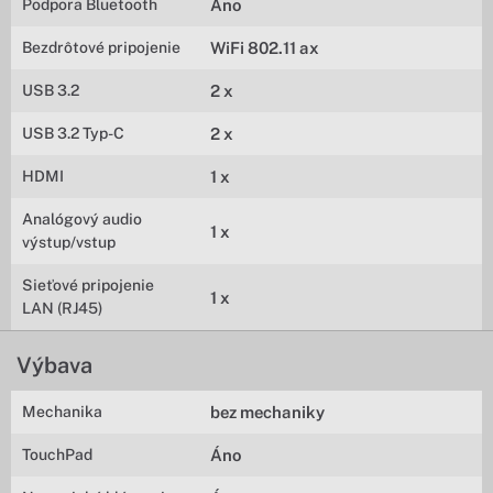
Podpora Bluetooth
Áno
Bezdrôtové pripojenie
WiFi 802.11 ax
USB 3.2
2 x
USB 3.2 Typ-C
2 x
HDMI
1 x
Analógový audio
1 x
výstup/vstup
Sieťové pripojenie
1 x
LAN (RJ45)
Výbava
Mechanika
bez mechaniky
TouchPad
Áno