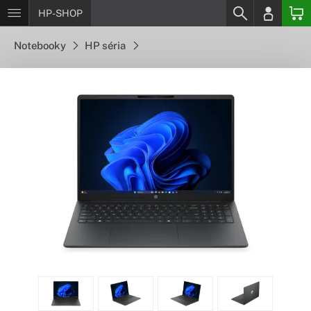
HP-SHOP
Notebooky
HP séria