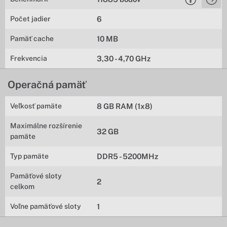
Počet jadier
6
Pamäť cache
10 MB
Frekvencia
3,30 - 4,70 GHz
Operačná pamäť
Veľkosť pamäte
8 GB RAM (1x8)
Maximálne rozšírenie
32 GB
pamäte
Typ pamäte
DDR5 - 5200MHz
Pamäťové sloty
2
celkom
Voľne pamäťové sloty
1