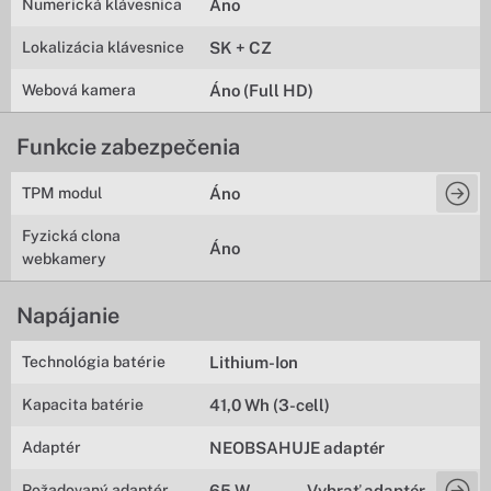
Numerická klávesnica
Áno
Lokalizácia klávesnice
SK + CZ
Webová kamera
Áno (Full HD)
Funkcie zabezpečenia
TPM modul
Áno
Fyzická clona
Áno
webkamery
Napájanie
Technológia batérie
Lithium-Ion
Kapacita batérie
41,0 Wh (3-cell)
Adaptér
NEOBSAHUJE adaptér
Požadovaný adaptér
65 W
Vybrať adaptér