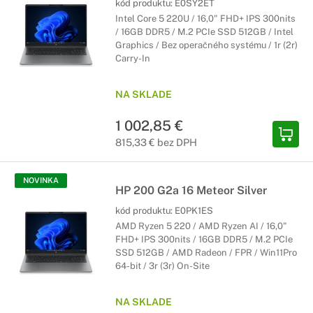
kód produktu:
E0SY2ET
Intel Core 5 220U / 16,0" FHD+ IPS 300nits
/ 16GB DDR5 / M.2 PCIe SSD 512GB / Intel
Graphics / Bez operačného systému / 1r (2r)
Carry-In
NA SKLADE
1 002,85 €
815,33 € bez DPH
NOVINKA
HP 200 G2a 16 Meteor Silver
kód produktu:
E0PK1ES
AMD Ryzen 5 220 / AMD Ryzen AI / 16,0"
FHD+ IPS 300nits / 16GB DDR5 / M.2 PCIe
SSD 512GB / AMD Radeon / FPR / Win11Pro
64-bit / 3r (3r) On-Site
NA SKLADE