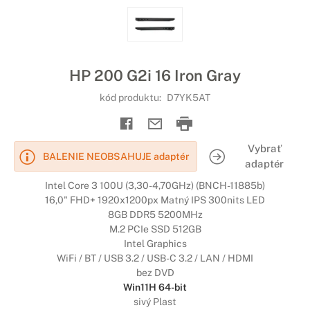
HP 200 G2i 16 Iron Gray
kód produktu:
D7YK5AT
Vybrať
BALENIE NEOBSAHUJE adaptér
adaptér
Intel Core 3 100U (3,30-4,70GHz) (BNCH-11885b)
16,0" FHD+ 1920x1200px Matný IPS 300nits LED
8GB DDR5 5200MHz
M.2 PCIe SSD 512GB
Intel Graphics
WiFi / BT / USB 3.2 / USB-C 3.2 / LAN / HDMI
bez DVD
Win11H 64-bit
sivý Plast