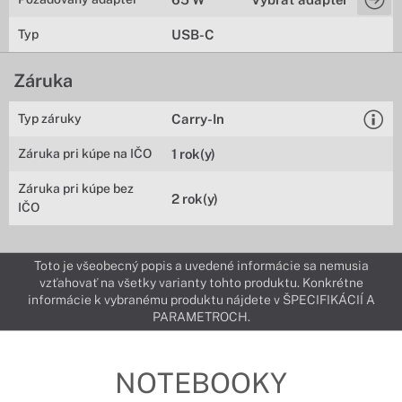
Typ
USB-C
Záruka
Typ záruky
Carry-In
Záruka pri kúpe na IČO
1 rok(y)
Záruka pri kúpe bez
2 rok(y)
IČO
Toto je všeobecný popis a uvedené informácie sa nemusia
vzťahovať na všetky varianty tohto produktu. Konkrétne
informácie k vybranému produktu nájdete v ŠPECIFIKÁCIÍ A
PARAMETROCH.
NOTEBOOKY