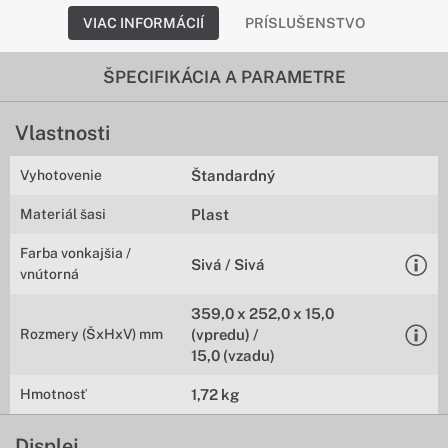
VIAC INFORMÁCIÍ
PRÍSLUŠENSTVO
ŠPECIFIKÁCIA A PARAMETRE
Vlastnosti
Vyhotovenie
Štandardný
Materiál šasi
Plast
Farba vonkajšia /
Sivá / Sivá
vnútorná
359,0 x 252,0 x 15,0
Rozmery (ŠxHxV) mm
(vpredu) /
15,0 (vzadu)
Hmotnosť
1,72 kg
Displej