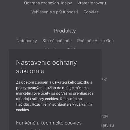
Ochrana osobných údajov
Vrátenie tovaru
Vyhlásenie o prístupnosti
Cookies
Produkty
Notebooky
Stolné počítače
Počítače All-in-One
Monitory
Tlačiarne
Nastavenie ochrany
Články
súkromia
Obchodné informácie
Novinky
Produkty
Za účelom zlepšenia užívateľského zážitku a
Technológie
Videá
poskytovaných služieb na našej stránke a
marketingové účely sa do Vášho prehliadača
ukladajú súbory cookies. Kliknutím na
tlačidlo „Rozumiem“ súhlasíte s využívaním
Obsah
cookies.
Ako nakupovať
Možnosti doručenia a platby
Funkčné a technické cookies
Podpora a servis
Servisné služby
Cenník servisu