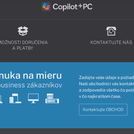
MOŽNOSTI DORUČENIA
KONTAKTUJTE NÁS
A PLATBY
nuka na mieru
Zadajte vaše údaje a požiad
business zákazníkov
Naši obchodníci vás kontakt
a zodpovedia všetko čo pot
v čo najkratšom čase.
Kontaktujte OBCHOD