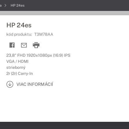
ia
HP 24es
HP 24es
kód produktu:
T3M78AA
23,8" FHD 1920x1080px (16:9) IPS
VGA / HDMI
strieborný
2r (2r) Carry-In
VIAC INFORMÁCIÍ