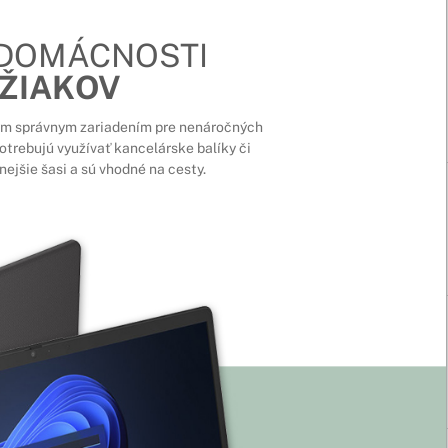
 DOMÁCNOSTI
 ŽIAKOV
m správnym zariadením pre nenáročných
potrebujú využívať kancelárske balíky či
ejšie šasi a sú vhodné na cesty.