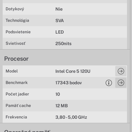
Dotykový
Nie
Technológia
SVA
Podsvietenie
LED
Svietivosť
250nits
Procesor
Model
Intel Core 5 120U
Benchmark
17343 bodov
Počet jadier
10
Pamäť cache
12 MB
Frekvencia
3,80 - 5,00 GHz