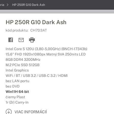
éria
HP 250R G10 Dark Ash
HP 250R G10 Dark Ash
kód produktu:
CH7D3AT
Intel Core 5 120U (3,80-5,00GHz) (BNCH-17343b)
15,6" FHD 1920x1080px Matný SVA 250nits LED
8GB DDR4 3200MHz
M.2 PCIe SSD 512GB
Intel Graphics
WiFi / BT / USB 3.2 / USB-C 3.2 / HDMI
bez LAN portu
bez DVD
Win11H 64-bit
čierny Plast
1r (2r) Carry-In
VIAC INFORMÁCIÍ