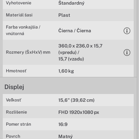
Vyhotovenie
Štandardný
Materiál šasi
Plast
Farba vonkajšia /
Čierna / Čierna
vnútorná
360,0 x 236,0 x 15,7
Rozmery (ŠxHxV) mm
(vpredu) /
15,7 (vzadu)
Hmotnosť
1,60 kg
Displej
Veľkosť
15,6" (39,62 cm)
Rozlíšenie
FHD 1920x1080 px
Pomer strán
16:9
Povrch
Matný