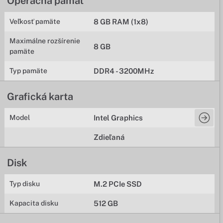
Operačná pamäť
Veľkosť pamäte
8 GB RAM (1x8)
Maximálne rozšírenie
8 GB
pamäte
Typ pamäte
DDR4 - 3200MHz
Grafická karta
Model
Intel Graphics
Zdieľaná
Disk
Typ disku
M.2 PCIe SSD
Kapacita disku
512 GB