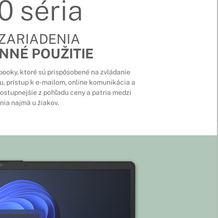
0 séria
ZARIADENIA
NNÉ POUŽITIE
ooky, ktoré sú prispôsobené na zvládanie
u, prístup k e-mailom, online komunikácia a
ostupnejšie z pohľadu ceny a patria medzi
nia najmä u žiakov.