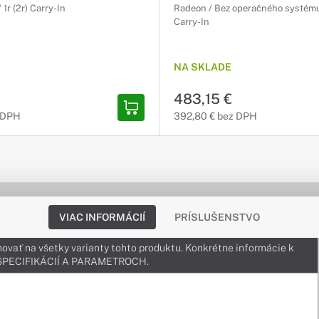
 1r (2r) Carry-In
Radeon / Bez operačného systému /
Carry-In
NA SKLADE
483,15 €
 DPH
392,80 € bez DPH
VIAC INFORMÁCIÍ
PRÍSLUŠENSTVO
ovať na všetky varianty tohto produktu. Konkrétne informácie k
v ŠPECIFIKÁCIÍ A PARAMETROCH.