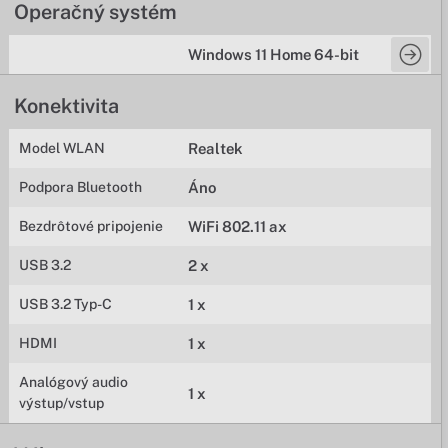
Operačný systém
Windows 11 Home 64-bit
Konektivita
Model WLAN
Realtek
Podpora Bluetooth
Áno
Bezdrôtové pripojenie
WiFi 802.11 ax
USB 3.2
2 x
USB 3.2 Typ-C
1 x
HDMI
1 x
Analógový audio
1 x
výstup/vstup