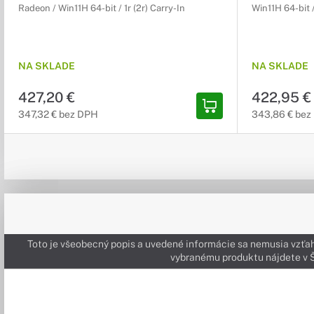
Radeon / Win11H 64-bit / 1r (2r) Carry-In
Win11H 64-bit /
NA SKLADE
NA SKLADE
427,20 €
422,95 €
347,32 € bez DPH
343,86 € bez
Toto je všeobecný popis a uvedené informácie sa nemusia vzťah
vybranému produktu nájdete 