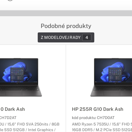
Podobné produkty
Z MODELOVEJ RADY
4
0 Dark Ash
HP 255R G10 Dark Ash
CH7D2AT
kód produktu:
CH7D0AT
00U / 15,6" FHD SVA 250nits / 8GB
AMD Ryzen 5 7535U / 15,6" FHD 
e SSD 512GB / Intel Graphics /
16GB DDR5 / M.2 PCIe SSD 512G