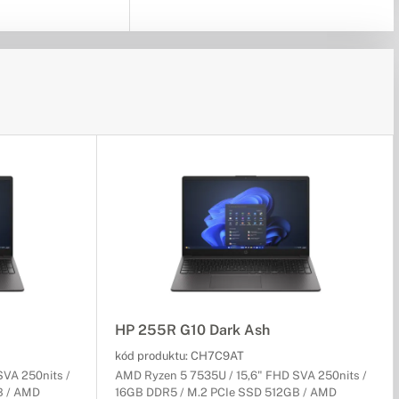
HP 255R G10 Dark Ash
kód produktu:
CH7C9AT
SVA 250nits /
AMD Ryzen 5 7535U / 15,6" FHD SVA 250nits /
B / AMD
16GB DDR5 / M.2 PCIe SSD 512GB / AMD