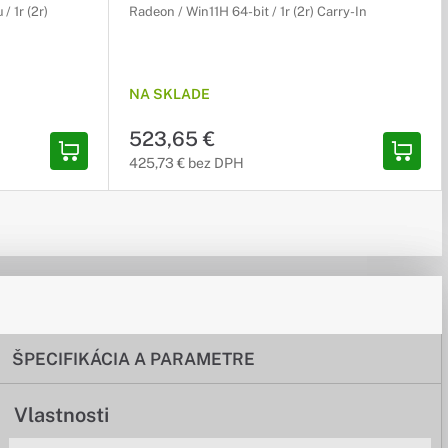
 1r (2r)
Radeon / Win11H 64-bit / 1r (2r) Carry-In
NA SKLADE
523,65 €
425,73 € bez DPH
ŠPECIFIKÁCIA A PARAMETRE
Vlastnosti