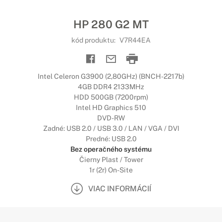
HP 280 G2 MT
kód produktu:
V7R44EA
Intel Celeron G3900 (2,80GHz) (BNCH-2217b)
4GB DDR4 2133MHz
HDD 500GB (7200rpm)
Intel HD Graphics 510
DVD-RW
Zadné: USB 2.0 / USB 3.0 / LAN / VGA / DVI
Predné: USB 2.0
Bez operačného systému
Čierny Plast / Tower
1r (2r) On-Site
VIAC INFORMÁCIÍ