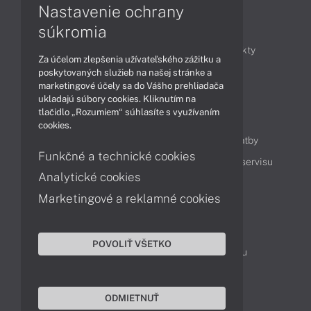
Nastavenie ochrany
Články
súkromia
Obchodné informácie
Novinky
Produkty
Za účelom zlepšenia užívateľského zážitku a
Technológie
Videá
poskytovaných služieb na našej stránke a
marketingové účely sa do Vášho prehliadača
ukladajú súbory cookies. Kliknutím na
tlačidlo „Rozumiem“ súhlasíte s využívaním
Obsah
cookies.
Ako nakupovať
Možnosti doručenia a platby
Funkčné a technické cookies
Podpora a servis
Servisné služby
Cenník servisu
Analytické cookies
Marketingové a reklamné cookies
Kontakty
043 4224 771
Obchodné oddelenie
POVOLIŤ VŠETKO
Servisné oddelenie
Reklamácia tovaru
TeamViewer (vzdialená podpora)
ODMIETNUŤ